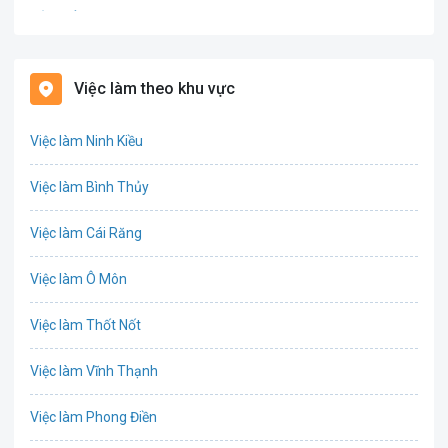
Bảo hiểm
Bất động sản
Việc làm theo khu vực
Biên phiên dịch
Việc làm Ninh Kiều
Bưu chính viễn thông
Việc làm Bình Thủy
Chứng khoán
Việc làm Cái Răng
IT
Việc làm Ô Môn
Công nghệ sinh học
Việc làm Thốt Nốt
Công nghệ thực phẩm
Việc làm Vĩnh Thạnh
Cơ khí
Việc làm Phong Điền
Tổ Chức Sự Kiện