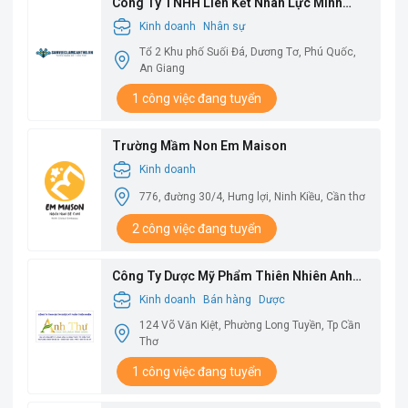
Công Ty TNHH Liên Kết Nhân Lực Minh
Châu
Kinh doanh
Nhân sự
Tổ 2 Khu phố Suối Đá, Dương Tơ, Phú Quốc,
An Giang
1 công việc đang tuyển
Trường Mầm Non Em Maison
Kinh doanh
776, đường 30/4, Hưng lợi, Ninh Kiều, Cần thơ
2 công việc đang tuyển
Công Ty Dược Mỹ Phẩm Thiên Nhiên Anh
Thư
Kinh doanh
Bán hàng
Dược
124 Võ Văn Kiệt, Phường Long Tuyền, Tp Cần
Thơ
1 công việc đang tuyển