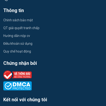
Việc làm Đông Thuận
Du lịch
Thông tin
Việc làm Trường Xuân
Công nhân
Chính sách bảo mật
Việc làm Trường Thành
Tester
QT giải quyết tranh chấp
Việc làm Đông Hiệp
Hướng dẫn nộp cv
Đầu Bếp
Điều khoản sử dụng
Việc làm Trung Hưng
Vật Tư / Thu Mua
Quy chế hoạt động
Việc làm Vĩnh Trinh
Dược
Chứng nhận bởi
Việc làm Thạnh An
Tiếng Trung
Việc làm Thạnh Quới
Tiếng Hàn
Việc làm Hòa Lưu
Tiếng Anh
Kết nối với chúng tôi
Việc làm Vị Thủy
Logistics