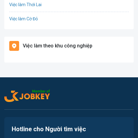
Việc làm Thới Lai
Điện
Việc làm Cờ Đỏ
Giáo dục / Đào tạo
Việc làm Tiền Giang
Hàng hải / Hàng không
Việc làm theo khu công nghiệp
Việc làm Cái Khế
Văn Phòng
Việc làm Tân An
In ấn
Việc làm An Bình
Kế toán
Việc làm Thới An Đông
Lao Động Phổ Thông
Việc làm Long Tuyền
Luật
Việc làm Hưng Phú
Kiến trúc
Hotline cho Người tìm việc
Việc làm Phước Thới
Ngân hàng