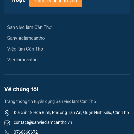
Đăng ký nhận tư vấn
Xây dựng
Việc làm Phù Lợi
Y tế
Việc làm Sóc Trăng
Sàn việc làm Cần Thơ
Ngành khác
Sanvieclamcantho
Việc làm Mỹ Xuyên
May mặc
Việc làm Cần Thơ
Việc làm Vĩnh Phước
Vệ sinh công nghiệp
Vieclamcantho
Việc làm Vĩnh Châu
Lễ tân
Việc làm Khánh Hòa
Spa & Massage
Về chúng tôi
Việc làm Ngã Năm
Thể dục - thể thao
Trang thông tin tuyển dụng Sàn việc làm Cần Thơ
Việc làm Mỹ Quới
Lái xe
Địa chỉ: 18 Hòa Bình, Phường Tân An, Quận Ninh Kiều, Cần Thơ
Việc làm Nhơn Ái
contact@sanvieclamcantho.vn
Tiếng Nhật
0766666672