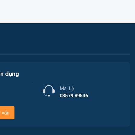
Việc làm Long Mỹ
Sản xuất / Vận hành sản xuất
Việc làm Long Phú 1
Tài chính
Việc làm Đại Thành
Chăm Sóc Khách Hàng
Việc làm Ngã Bảy
Xây dựng
Việc làm Phù Lợi
Y tế
ển dụng
Việc làm Sóc Trăng
Ngành khác
Ms. Lệ
Việc làm Mỹ Xuyên
May mặc
03579.89536
Việc làm Vĩnh Phước
Vệ sinh công nghiệp
ư vấn
Việc làm Vĩnh Châu
Lễ tân
Việc làm Khánh Hòa