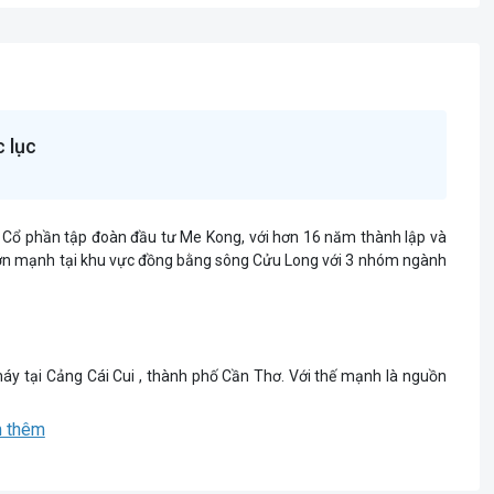
 lục
 Cổ phần tập đoàn đầu tư Me Kong, với hơn 16 năm thành lập và
h lớn mạnh tại khu vực đồng bằng sông Cửu Long với 3 nhóm ngành
áy tại Cảng Cái Cui , thành phố Cần Thơ. Với thế mạnh là nguồn
 chính của Mekoker là các sản phẩm Hữu cơ và NPK Hữu cơ
 thêm