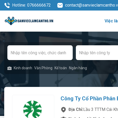
Hotline: 0766666672
contact@sanvieclamcantho.
Việc l
Kinh doanh
Văn Phòng
Kế toán
Ngân hàng
Công Ty Cổ Phần Phân 
Địa Chỉ:
Lầu 3 TTTM Cái Kh