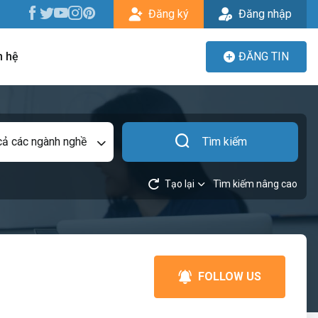
Đăng ký
Đăng nhập
n hệ
ĐĂNG TIN
cả các ngành nghề
Tìm kiếm
Tạo lại
Tìm kiếm nâng cao
FOLLOW US