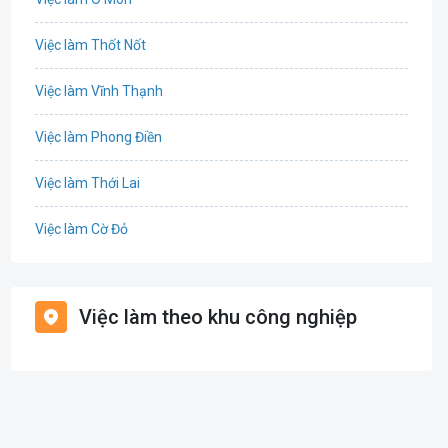
Công nghệ sinh học
Việc làm Thốt Nốt
Công nghệ thực phẩm
Việc làm Vĩnh Thạnh
Cơ khí
Việc làm Phong Điền
Tổ Chức Sự Kiện
Việc làm Thới Lai
Điện
Việc làm Cờ Đỏ
Giáo dục / Đào tạo
Việc làm Tiền Giang
Hàng hải / Hàng không
Việc làm theo khu công nghiệp
Việc làm Cái Khế
Văn Phòng
Việc làm Tân An
In ấn
Việc làm An Bình
Kế toán