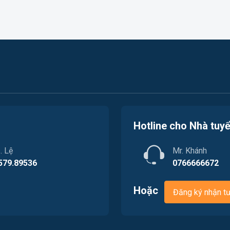
Hotline cho Nhà tuy
. Lệ
Mr. Khánh
579.89536
0766666672
Hoặc
Đăng ký nhận t