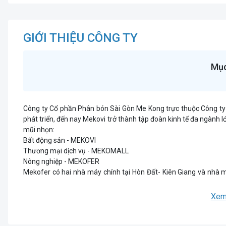
GIỚI THIỆU CÔNG TY
Mục
Công ty Cổ phần Phân bón Sài Gòn Me Kong trực thuộc Công ty
phát triển, đến nay Mekovi trở thành tập đoàn kinh tế đa ngàn
mũi nhọn:
Bất động sản - MEKOVI
Thương mại dịch vụ - MEKOMALL
Nông nghiệp - MEKOFER
Mekofer có hai nhà máy chính tại Hòn Đất- Kiên Giang và nhà m
nguyên liệu từ mỏ than bùn giàu dinh dưỡng, nên các sản phẩm
Xem