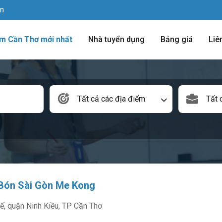
vn
àm Cần Thơ mới nhất
Nhà tuyển dụng
Bảng giá
Liê
Tất cả các địa điểm
Tất 
Bón Sài Gòn Me Kong
ế, quận Ninh Kiều, TP Cần Thơ