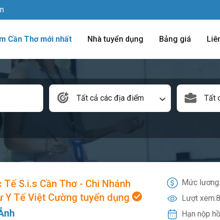
vn
àm Cần Thơ mới nhất
Nhà tuyển dụng
Bảng giá
Liê
Tất cả các địa điểm
Tất 
 Tế S.i.s Cần Thơ - Chi Nhánh
Mức lương
ư Y Tế Việt Cường tuyển dụng
Lượt xem:
8
 Ảnh
Hạn nộp hồ