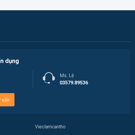
Kiến trúc
Việc làm Phước Thới
Ngân hàng
Việc làm Thới Long
Nhà hàng / Khách sạn
Việc làm Trung Nhất
Nhân sự
Việc làm Thuận Hưng
Nội ngoại thất
ển dụng
Việc làm Vị Thanh
Thủy Sản
Ms. Lệ
Việc làm Vị Thủy
03579.89536
Quản lý chất lượng (QA-QC)
Việc làm Long Bình
Marketing
ư vấn
Việc làm Long Mỹ
Sản xuất / Vận hành sản xuất
Việc làm Long Phú 1
Tài chính
Vieclamcantho