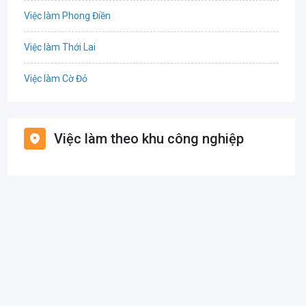
Việc làm Phong Điền
Tổ Chức Sự Kiện
Việc làm Thới Lai
Điện
Việc làm Cờ Đỏ
Giáo dục / Đào tạo
Việc làm Tiền Giang
Hàng hải / Hàng không
Việc làm theo khu công nghiệp
Việc làm Cái Khế
Văn Phòng
Việc làm Tân An
In ấn
Việc làm An Bình
Kế toán
Việc làm Thới An Đông
Lao Động Phổ Thông
Việc làm Long Tuyền
Luật
Việc làm Hưng Phú