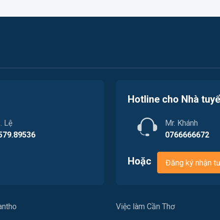
Hotline cho Nhà tuy
. Lệ
Mr. Khánh
579.89536
0766666672
Hoặc
Đăng ký nhận t
antho
Việc làm Cần Thơ