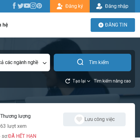
Đăng ký
Đăng nhập
n hệ
ĐĂNG TIN
cả các ngành nghề
Tìm kiếm
Tạo lại
Tìm kiếm nâng cao
:
Thương lượng
Lưu công việc
63 lượt xem
 sơ:
ĐÃ HẾT HẠN