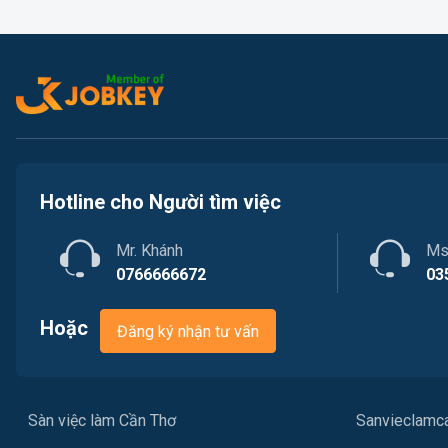
Hotline cho Người tìm việc
Mr. Khánh
Ms
0766666672
03
Hoặc
Đăng ký nhận tư vấn
Sàn việc làm Cần Thơ
Sanvieclamc