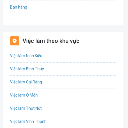
Bán hàng
Bảo hiểm
Bất động sản
Việc làm theo khu vực
Biên phiên dịch
Việc làm Ninh Kiều
Bưu chính viễn thông
Việc làm Bình Thủy
Chứng khoán
Việc làm Cái Răng
IT
Việc làm Ô Môn
Công nghệ sinh học
Việc làm Thốt Nốt
Công nghệ thực phẩm
Việc làm Vĩnh Thạnh
Cơ khí