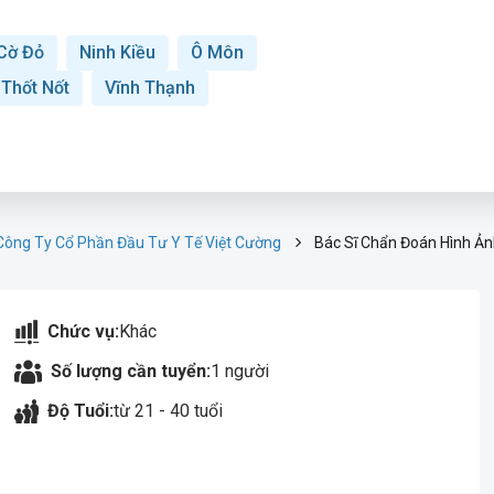
Cờ Đỏ
Ninh Kiều
Ô Môn
Thốt Nốt
Vĩnh Thạnh
 Công Ty Cổ Phần Đầu Tư Y Tế Việt Cường
Bác Sĩ Chẩn Đoán Hình Ả
Chức vụ:
Khác
Số lượng cần tuyển:
1 người
Độ Tuổi:
từ 21 - 40 tuổi