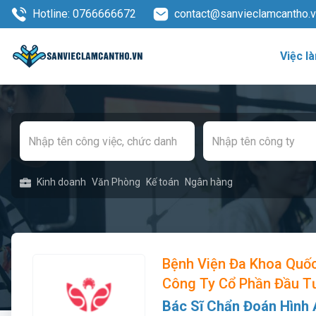
Hotline: 0766666672
contact@sanvieclamcantho.
Việc l
Kinh doanh
Văn Phòng
Kế toán
Ngân hàng
Bệnh Viện Đa Khoa Quốc
Công Ty Cổ Phần Đầu T
Bác Sĩ Chẩn Đoán Hình