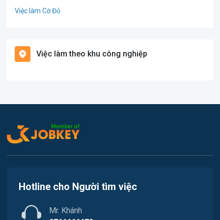
Việc làm Cờ Đỏ
Giáo dục / Đào tạo
Việc làm Tiền Giang
Hàng hải / Hàng không
Việc làm theo khu công nghiệp
Việc làm Cái Khế
Văn Phòng
Việc làm Tân An
In ấn
Việc làm An Bình
Kế toán
Việc làm Thới An Đông
Lao Động Phổ Thông
Việc làm Long Tuyền
Luật
Việc làm Hưng Phú
Kiến trúc
Hotline cho Người tìm việc
Việc làm Phước Thới
Ngân hàng
Mr. Khánh
Việc làm Thới Long