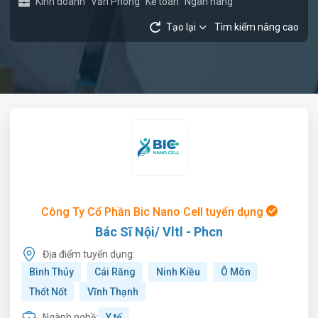
Kinh doanh
Văn Phòng
Kế toán
Ngân hàng
Tạo lại
Tìm kiếm nâng cao
Công Ty Cổ Phần Bic Nano Cell tuyển dụng
Bác Sĩ Nội/ Vltl - Phcn
Địa điểm tuyển dụng:
Bình Thủy
Cái Răng
Ninh Kiều
Ô Môn
Thốt Nốt
Vĩnh Thạnh
Ngành nghề:
Y tế