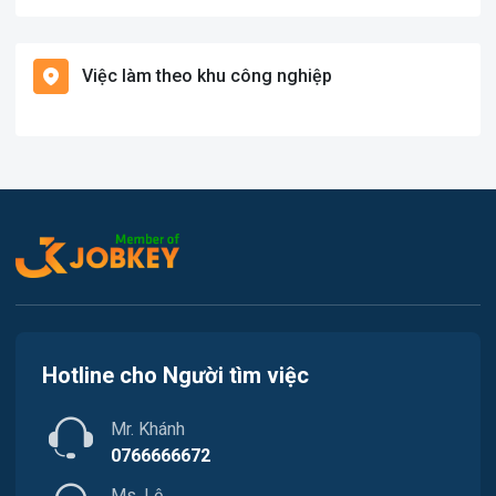
Việc làm Tiền Giang
Hàng hải / Hàng không
Việc làm theo khu công nghiệp
Việc làm Cái Khế
Văn Phòng
Việc làm Tân An
In ấn
Việc làm An Bình
Kế toán
Việc làm Thới An Đông
Lao Động Phổ Thông
Việc làm Long Tuyền
Luật
Việc làm Hưng Phú
Kiến trúc
Hotline cho Người tìm việc
Việc làm Phước Thới
Ngân hàng
Mr. Khánh
Việc làm Thới Long
Nhà hàng / Khách sạn
0766666672
Việc làm Trung Nhất
Ms. Lệ