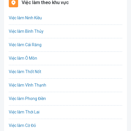
Việc làm theo khu vực
Biên phiên dịch
Việc làm Ninh Kiều
Bưu chính viễn thông
Việc làm Bình Thủy
Chứng khoán
Việc làm Cái Răng
IT
Việc làm Ô Môn
Công nghệ sinh học
Việc làm Thốt Nốt
Công nghệ thực phẩm
Việc làm Vĩnh Thạnh
Cơ khí
Việc làm Phong Điền
Tổ Chức Sự Kiện
Việc làm Thới Lai
Điện
Việc làm Cờ Đỏ
Giáo dục / Đào tạo