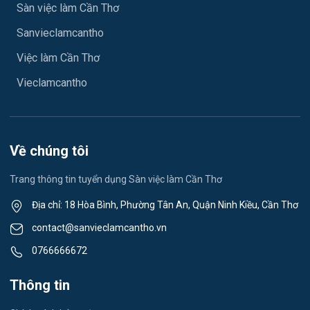
Việc làm Sóc Trăng
Sàn việc làm Cần Thơ
Ngành khác
Sanvieclamcantho
Việc làm Mỹ Xuyên
May mặc
Việc làm Cần Thơ
Việc làm Vĩnh Phước
Vệ sinh công nghiệp
Vieclamcantho
Việc làm Vĩnh Châu
Lễ tân
Việc làm Khánh Hòa
Spa & Massage
Về chúng tôi
Việc làm Ngã Năm
Thể dục - thể thao
Trang thông tin tuyển dụng Sàn việc làm Cần Thơ
Việc làm Mỹ Quới
Lái xe
Địa chỉ: 18 Hòa Bình, Phường Tân An, Quận Ninh Kiều, Cần Thơ
Việc làm Nhơn Ái
contact@sanvieclamcantho.vn
Tiếng Nhật
0766666672
Việc làm Đông Thuận
Du lịch
Thông tin
Việc làm Trường Xuân
Công nhân