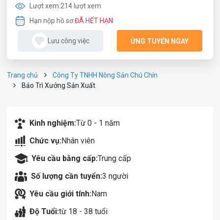
Lượt xem:
214 lượt xem
Hạn nộp hồ sơ:
ĐÃ HẾT HẠN
Lưu công việc
ỨNG TUYỂN NGAY
Trang chủ
Công Ty TNHH Nông Sản Chú Chín
Bảo Trì Xưởng Sản Xuất
Kinh nghiệm:
Từ 0 - 1 năm
Chức vụ:
Nhân viên
Yêu cầu bằng cấp:
Trung cấp
Số lượng cần tuyển:
3 người
Yêu cầu giới tính:
Nam
Độ Tuổi:
từ 18 - 38 tuổi