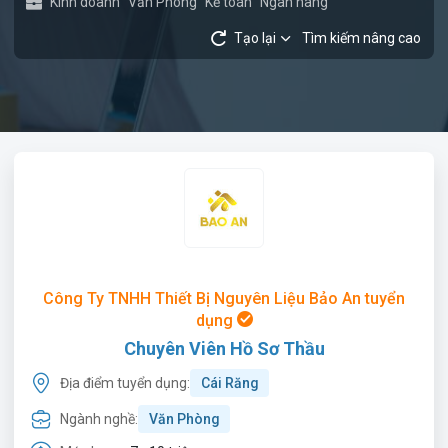
Kinh doanh
Văn Phòng
Kế toán
Ngân hàng
Tạo lại
Tìm kiếm nâng cao
Công Ty TNHH Thiết Bị Nguyên Liệu Bảo An tuyển
dụng
Chuyên Viên Hồ Sơ Thầu
Địa điểm tuyển dụng:
Cái Răng
Ngành nghề:
Văn Phòng