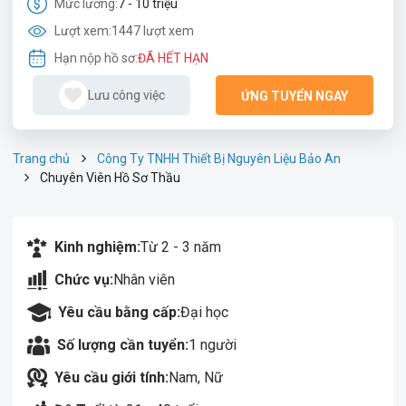
Mức lương:
7 - 10 triệu
Lượt xem:
1447 lượt xem
Hạn nộp hồ sơ:
ĐÃ HẾT HẠN
Lưu công việc
ỨNG TUYỂN NGAY
Trang chủ
Công Ty TNHH Thiết Bị Nguyên Liệu Bảo An
Chuyên Viên Hồ Sơ Thầu
Kinh nghiệm:
Từ 2 - 3 năm
Chức vụ:
Nhân viên
Yêu cầu bằng cấp:
Đại học
Số lượng cần tuyển:
1 người
Yêu cầu giới tính:
Nam, Nữ