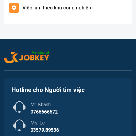
Việc làm theo khu công nghiệp
Việc làm Cái Khế
Văn Phòng
Việc làm Tân An
In ấn
Việc làm An Bình
Kế toán
Việc làm Thới An Đông
Lao Động Phổ Thông
Việc làm Long Tuyền
Luật
Việc làm Hưng Phú
Kiến trúc
Hotline cho Người tìm việc
Việc làm Phước Thới
Ngân hàng
Mr. Khánh
Việc làm Thới Long
Nhà hàng / Khách sạn
0766666672
Việc làm Trung Nhất
Ms. Lệ
Nhân sự
03579.89536
Việc làm Thuận Hưng