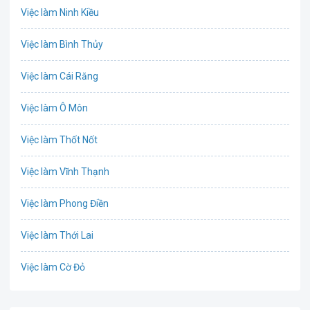
Việc làm Ninh Kiều
Bưu chính viễn thông
Việc làm Bình Thủy
Chứng khoán
Việc làm Cái Răng
IT
Việc làm Ô Môn
Công nghệ sinh học
Việc làm Thốt Nốt
Công nghệ thực phẩm
Việc làm Vĩnh Thạnh
Cơ khí
Việc làm Phong Điền
Tổ Chức Sự Kiện
Việc làm Thới Lai
Điện
Việc làm Cờ Đỏ
Giáo dục / Đào tạo
Việc làm Tiền Giang
Hàng hải / Hàng không