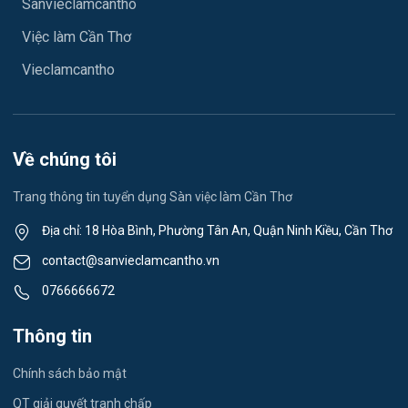
Sanvieclamcantho
Việc làm Mỹ Xuyên
May mặc
Việc làm Cần Thơ
Việc làm Vĩnh Phước
Vệ sinh công nghiệp
Vieclamcantho
Việc làm Vĩnh Châu
Lễ tân
Việc làm Khánh Hòa
Spa & Massage
Về chúng tôi
Việc làm Ngã Năm
Thể dục - thể thao
Trang thông tin tuyển dụng Sàn việc làm Cần Thơ
Việc làm Mỹ Quới
Lái xe
Địa chỉ: 18 Hòa Bình, Phường Tân An, Quận Ninh Kiều, Cần Thơ
Việc làm Nhơn Ái
contact@sanvieclamcantho.vn
Tiếng Nhật
0766666672
Việc làm Đông Thuận
Du lịch
Thông tin
Việc làm Trường Xuân
Công nhân
Chính sách bảo mật
Việc làm Trường Thành
Tester
QT giải quyết tranh chấp