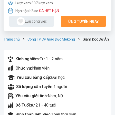
Lượt xem:
807 lượt xem
Hạn nộp hồ sơ:
ĐÃ HẾT HẠN
Lưu công việc
ỨNG TUYỂN NGAY
Trang chủ
Công Ty CP Giáo Dục Mekong
Giám Đốc Dự Án
Kinh nghiệm:
Từ 1 - 2 năm
Chức vụ:
Nhân viên
Yêu cầu bằng cấp:
Đại học
Số lượng cần tuyển:
1 người
Yêu cầu giới tính:
Nam, Nữ
Độ Tuổi:
từ 21 - 40 tuổi
Hình thức làm việc:
Toàn thời gian