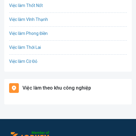
Việc làm Thốt Nốt
Công nghệ thực phẩm
Việc làm Vĩnh Thạnh
Cơ khí
Việc làm Phong Điền
Tổ Chức Sự Kiện
Việc làm Thới Lai
Điện
Việc làm Cờ Đỏ
Giáo dục / Đào tạo
Việc làm Tiền Giang
Hàng hải / Hàng không
Việc làm theo khu công nghiệp
Việc làm Cái Khế
Văn Phòng
Việc làm Tân An
In ấn
Việc làm An Bình
Kế toán
Việc làm Thới An Đông
Lao Động Phổ Thông