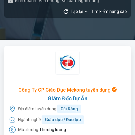
Kinh doanh
Văn Phòng
Kế toán
Ngân hàng
Tạo lại
Tìm kiếm nâng cao
Công Ty CP Giáo Dục Mekong tuyển dụng
Giám Đốc Dự Án
Địa điểm tuyển dụng:
Cái Răng
Ngành nghề:
Giáo dục / Đào tạo
Mức lương:
Thương lượng