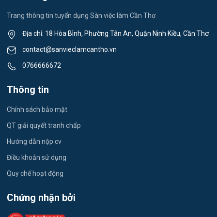
Việc làm Ngã Năm
Thể dục - thể thao
Trang thông tin tuyển dụng Sàn việc làm Cần Thơ
Việc làm Mỹ Quới
Lái xe
Địa chỉ: 18 Hòa Bình, Phường Tân An, Quận Ninh Kiều, Cần Thơ
Việc làm Nhơn Ái
contact@sanvieclamcantho.vn
Tiếng Nhật
0766666672
Việc làm Đông Thuận
Du lịch
Thông tin
Việc làm Trường Xuân
Công nhân
Chính sách bảo mật
Việc làm Trường Thành
Tester
QT giải quyết tranh chấp
Việc làm Đông Hiệp
Hướng dẫn nộp cv
Đầu Bếp
Điều khoản sử dụng
Việc làm Trung Hưng
Vật Tư / Thu Mua
Quy chế hoạt động
Việc làm Vĩnh Trinh
Dược
Chứng nhận bởi
Việc làm Thạnh An
Tiếng Trung