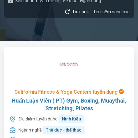
Kinh doanh
Văn Phòng
Kế toán
Ngân hàng
Tạo lại
Tìm kiếm nâng cao
California Fitness & Yoga Centers tuyển dụng
Huấn Luận Viên ( PT) Gym, Boxing, Muaythai,
Stretching, Pilates
Địa điểm tuyển dụng:
Ninh Kiều
Ngành nghề:
Thể dục - thể thao