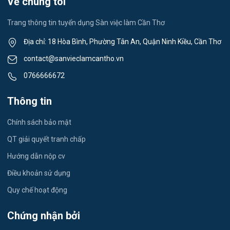
Về chúng tôi
Việc làm Ngã Năm
Thể dục - thể thao
Trang thông tin tuyển dụng Sàn việc làm Cần Thơ
Việc làm Mỹ Quới
Lái xe
Địa chỉ: 18 Hòa Bình, Phường Tân An, Quận Ninh Kiều, Cần Thơ
Việc làm Nhơn Ái
contact@sanvieclamcantho.vn
Tiếng Nhật
0766666672
Việc làm Đông Thuận
Du lịch
Thông tin
Việc làm Trường Xuân
Công nhân
Chính sách bảo mật
Việc làm Trường Thành
Tester
QT giải quyết tranh chấp
Việc làm Đông Hiệp
Hướng dẫn nộp cv
Đầu Bếp
Điều khoản sử dụng
Việc làm Trung Hưng
Vật Tư / Thu Mua
Quy chế hoạt động
Việc làm Vĩnh Trinh
Dược
Chứng nhận bởi
Việc làm Thạnh An