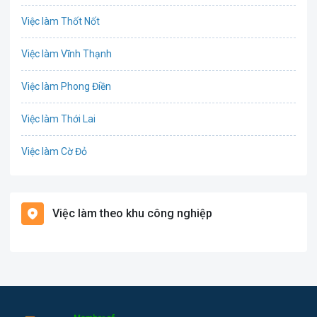
Việc làm Thốt Nốt
Công nghệ thực phẩm
Việc làm Vĩnh Thạnh
Cơ khí
Việc làm Phong Điền
Tổ Chức Sự Kiện
Việc làm Thới Lai
Điện
Việc làm Cờ Đỏ
Giáo dục / Đào tạo
Việc làm Tiền Giang
Hàng hải / Hàng không
Việc làm theo khu công nghiệp
Việc làm Cái Khế
Văn Phòng
Việc làm Tân An
In ấn
Việc làm An Bình
Kế toán
Việc làm Thới An Đông