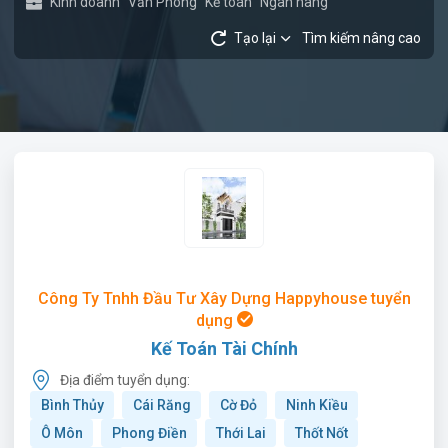
Kinh doanh
Văn Phòng
Kế toán
Ngân hàng
Tạo lại
Tìm kiếm nâng cao
Công Ty Tnhh Đầu Tư Xây Dựng Happyhouse tuyển
dụng
Kế Toán Tài Chính
Địa điểm tuyển dụng:
Bình Thủy
Cái Răng
Cờ Đỏ
Ninh Kiều
Ô Môn
Phong Điền
Thới Lai
Thốt Nốt