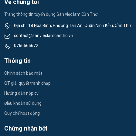
Về chúng tôi
Việc làm Ngã Năm
Thể dục - thể thao
Trang thông tin tuyển dụng Sàn việc làm Cần Thơ
Việc làm Mỹ Quới
Lái xe
Địa chỉ: 18 Hòa Bình, Phường Tân An, Quận Ninh Kiều, Cần Thơ
Việc làm Nhơn Ái
contact@sanvieclamcantho.vn
Tiếng Nhật
0766666672
Việc làm Đông Thuận
Du lịch
Thông tin
Việc làm Trường Xuân
Công nhân
Chính sách bảo mật
Việc làm Trường Thành
Tester
QT giải quyết tranh chấp
Việc làm Đông Hiệp
Hướng dẫn nộp cv
Đầu Bếp
Điều khoản sử dụng
Việc làm Trung Hưng
Vật Tư / Thu Mua
Quy chế hoạt động
Việc làm Vĩnh Trinh
Dược
Chứng nhận bởi
Việc làm Thạnh An