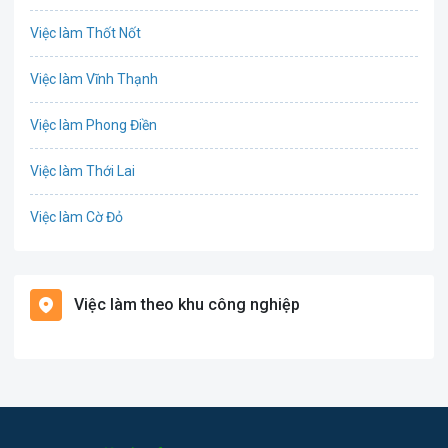
Công nghệ sinh học
Việc làm Thốt Nốt
Công nghệ thực phẩm
Việc làm Vĩnh Thạnh
Cơ khí
Việc làm Phong Điền
Tổ Chức Sự Kiện
Việc làm Thới Lai
Điện
Việc làm Cờ Đỏ
Giáo dục / Đào tạo
Việc làm Tiền Giang
Hàng hải / Hàng không
Việc làm theo khu công nghiệp
Việc làm Cái Khế
Văn Phòng
Việc làm Tân An
In ấn
Việc làm An Bình
Kế toán
Việc làm Thới An Đông