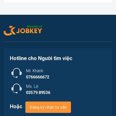
Việc làm Tân An
In ấn
Việc làm An Bình
Kế toán
Việc làm Thới An Đông
Lao Động Phổ Thông
Việc làm Long Tuyền
Luật
Việc làm Hưng Phú
Kiến trúc
Hotline cho Người tìm việc
Việc làm Phước Thới
Ngân hàng
Mr. Khánh
Việc làm Thới Long
Nhà hàng / Khách sạn
0766666672
Việc làm Trung Nhất
Ms. Lệ
Nhân sự
03579.89536
Việc làm Thuận Hưng
Nội ngoại thất
Hoặc
Đăng ký nhận tư vấn
Việc làm Vị Thanh
Thủy Sản