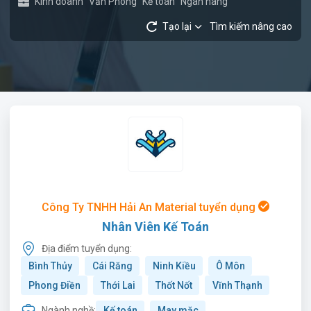
Kinh doanh
Văn Phòng
Kế toán
Ngân hàng
Tạo lại
Tìm kiếm nâng cao
Công Ty TNHH Hải An Material tuyển dụng
Nhân Viên Kế Toán
Địa điểm tuyển dụng:
Bình Thủy
Cái Răng
Ninh Kiều
Ô Môn
Phong Điền
Thới Lai
Thốt Nốt
Vĩnh Thạnh
Ngành nghề:
Kế toán
May mặc