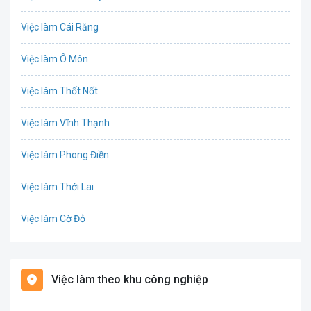
Chứng khoán
Việc làm Cái Răng
IT
Việc làm Ô Môn
Công nghệ sinh học
Việc làm Thốt Nốt
Công nghệ thực phẩm
Việc làm Vĩnh Thạnh
Cơ khí
Việc làm Phong Điền
Tổ Chức Sự Kiện
Việc làm Thới Lai
Điện
Việc làm Cờ Đỏ
Giáo dục / Đào tạo
Việc làm Tiền Giang
Hàng hải / Hàng không
Việc làm theo khu công nghiệp
Việc làm Cái Khế
Văn Phòng