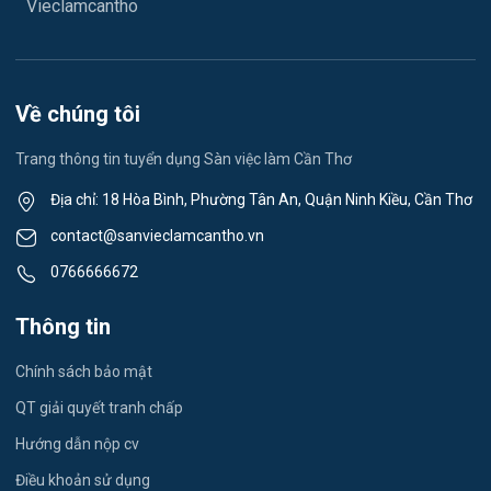
Vieclamcantho
Việc làm Vĩnh Châu
Lễ tân
Việc làm Khánh Hòa
Spa & Massage
Về chúng tôi
Việc làm Ngã Năm
Thể dục - thể thao
Trang thông tin tuyển dụng Sàn việc làm Cần Thơ
Việc làm Mỹ Quới
Lái xe
Địa chỉ: 18 Hòa Bình, Phường Tân An, Quận Ninh Kiều, Cần Thơ
Việc làm Nhơn Ái
contact@sanvieclamcantho.vn
Tiếng Nhật
0766666672
Việc làm Đông Thuận
Du lịch
Thông tin
Việc làm Trường Xuân
Công nhân
Chính sách bảo mật
Việc làm Trường Thành
Tester
QT giải quyết tranh chấp
Việc làm Đông Hiệp
Hướng dẫn nộp cv
Đầu Bếp
Điều khoản sử dụng
Việc làm Trung Hưng