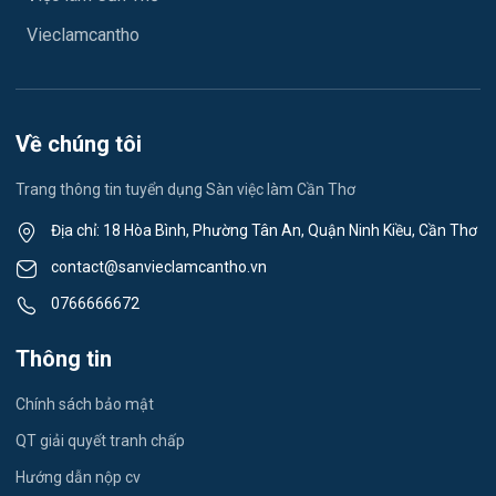
Việc làm Vĩnh Phước
Vệ sinh công nghiệp
Vieclamcantho
Việc làm Vĩnh Châu
Lễ tân
Việc làm Khánh Hòa
Spa & Massage
Về chúng tôi
Việc làm Ngã Năm
Thể dục - thể thao
Trang thông tin tuyển dụng Sàn việc làm Cần Thơ
Việc làm Mỹ Quới
Lái xe
Địa chỉ: 18 Hòa Bình, Phường Tân An, Quận Ninh Kiều, Cần Thơ
Việc làm Nhơn Ái
contact@sanvieclamcantho.vn
Tiếng Nhật
0766666672
Việc làm Đông Thuận
Du lịch
Thông tin
Việc làm Trường Xuân
Công nhân
Chính sách bảo mật
Việc làm Trường Thành
Tester
QT giải quyết tranh chấp
Việc làm Đông Hiệp
Hướng dẫn nộp cv
Đầu Bếp