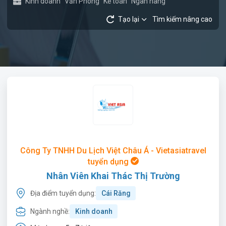
Kinh doanh
Văn Phòng
Kế toán
Ngân hàng
Tạo lại
Tìm kiếm nâng cao
Công Ty TNHH Du Lịch Việt Châu Á - Vietasiatravel
tuyển dụng
Nhân Viên Khai Thác Thị Trường
Địa điểm tuyển dụng:
Cái Răng
Ngành nghề:
Kinh doanh