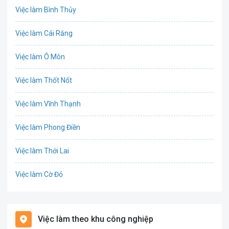
Việc làm Bình Thủy
Chứng khoán
Việc làm Cái Răng
IT
Việc làm Ô Môn
Công nghệ sinh học
Việc làm Thốt Nốt
Công nghệ thực phẩm
Việc làm Vĩnh Thạnh
Cơ khí
Việc làm Phong Điền
Tổ Chức Sự Kiện
Việc làm Thới Lai
Điện
Việc làm Cờ Đỏ
Giáo dục / Đào tạo
Việc làm Tiền Giang
Hàng hải / Hàng không
Việc làm theo khu công nghiệp
Việc làm Cái Khế
Văn Phòng