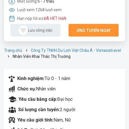
Mức lương:
5 - 7 triệu
Lượt xem:
1268 lượt xem
Hạn nộp hồ sơ:
ĐÃ HẾT HẠN
Lưu công việc
ỨNG TUYỂN NGAY
Trang chủ
Công Ty TNHH Du Lịch Việt Châu Á - Vietasiatravel
Nhân Viên Khai Thác Thị Trường
Kinh nghiệm:
Từ 0 - 1 năm
Chức vụ:
Nhân viên
Yêu cầu bằng cấp:
Đại học
Số lượng cần tuyển:
2 người
Yêu cầu giới tính:
Nam, Nữ