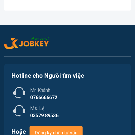
Việc làm Tân An
In ấn
Việc làm An Bình
Kế toán
Việc làm Thới An Đông
Lao Động Phổ Thông
Việc làm Long Tuyền
Luật
Việc làm Hưng Phú
Kiến trúc
Hotline cho Người tìm việc
Việc làm Phước Thới
Ngân hàng
Mr. Khánh
Việc làm Thới Long
Nhà hàng / Khách sạn
0766666672
Việc làm Trung Nhất
Ms. Lệ
Nhân sự
03579.89536
Việc làm Thuận Hưng
Nội ngoại thất
Hoặc
Đăng ký nhận tư vấn
Việc làm Vị Thanh