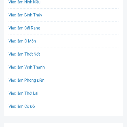
Việc làm Ninh Kiều
Bưu chính viễn thông
Việc làm Bình Thủy
Chứng khoán
Việc làm Cái Răng
IT
Việc làm Ô Môn
Công nghệ sinh học
Việc làm Thốt Nốt
Công nghệ thực phẩm
Việc làm Vĩnh Thạnh
Cơ khí
Việc làm Phong Điền
Tổ Chức Sự Kiện
Việc làm Thới Lai
Điện
Việc làm Cờ Đỏ
Giáo dục / Đào tạo
Việc làm Tiền Giang
Hàng hải / Hàng không