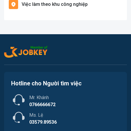
Việc làm theo khu công nghiệp
Việc làm Cái Khế
Văn Phòng
Việc làm Tân An
In ấn
Việc làm An Bình
Kế toán
Việc làm Thới An Đông
Lao Động Phổ Thông
Việc làm Long Tuyền
Luật
Việc làm Hưng Phú
Kiến trúc
Hotline cho Người tìm việc
Việc làm Phước Thới
Ngân hàng
Mr. Khánh
Việc làm Thới Long
Nhà hàng / Khách sạn
0766666672
Việc làm Trung Nhất
Ms. Lệ
Nhân sự
03579.89536
Việc làm Thuận Hưng
Nội ngoại thất