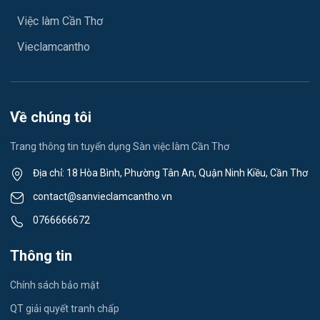
May mặc
Việc làm Cần Thơ
Việc làm Vĩnh Phước
Vệ sinh công nghiệp
Vieclamcantho
Việc làm Vĩnh Châu
Lễ tân
Việc làm Khánh Hòa
Spa & Massage
Về chúng tôi
Việc làm Ngã Năm
Thể dục - thể thao
Trang thông tin tuyển dụng Sàn việc làm Cần Thơ
Việc làm Mỹ Quới
Lái xe
Địa chỉ: 18 Hòa Bình, Phường Tân An, Quận Ninh Kiều, Cần Thơ
Việc làm Nhơn Ái
contact@sanvieclamcantho.vn
Tiếng Nhật
0766666672
Việc làm Đông Thuận
Du lịch
Thông tin
Việc làm Trường Xuân
Công nhân
Chính sách bảo mật
Việc làm Trường Thành
Tester
QT giải quyết tranh chấp