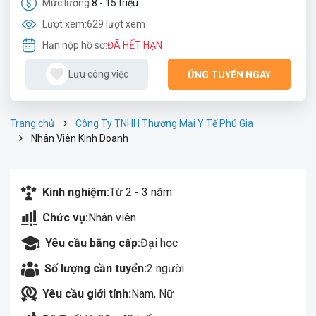
Mức lương:
8 - 15 triệu
Lượt xem:
629 lượt xem
Hạn nộp hồ sơ:
ĐÃ HẾT HẠN
Lưu công việc
ỨNG TUYỂN NGAY
Trang chủ
Công Ty TNHH Thương Mại Y Tế Phú Gia
Nhân Viên Kinh Doanh
Kinh nghiệm:
Từ 2 - 3 năm
Chức vụ:
Nhân viên
Yêu cầu bằng cấp:
Đại học
Số lượng cần tuyển:
2 người
Yêu cầu giới tính:
Nam, Nữ