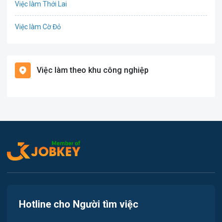
Việc làm Thới Lai
Điện
Việc làm Cờ Đỏ
Giáo dục / Đào tạo
Việc làm Tiền Giang
Hàng hải / Hàng không
Việc làm theo khu công nghiệp
Việc làm Cái Khế
Văn Phòng
Việc làm Tân An
In ấn
Việc làm An Bình
Kế toán
Việc làm Thới An Đông
Lao Động Phổ Thông
Việc làm Long Tuyền
Luật
Việc làm Hưng Phú
Kiến trúc
Hotline cho Người tìm việc
Việc làm Phước Thới
Ngân hàng