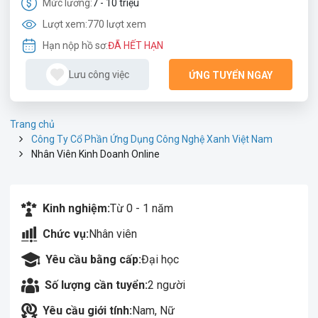
Mức lương:
7 - 10 triệu
Lượt xem:
770 lượt xem
Hạn nộp hồ sơ:
ĐÃ HẾT HẠN
Lưu công việc
ỨNG TUYỂN NGAY
Trang chủ
Công Ty Cổ Phần Ứng Dụng Công Nghệ Xanh Việt Nam
Nhân Viên Kinh Doanh Online
Kinh nghiệm:
Từ 0 - 1 năm
Chức vụ:
Nhân viên
Yêu cầu bằng cấp:
Đại học
Số lượng cần tuyển:
2 người
Yêu cầu giới tính:
Nam, Nữ