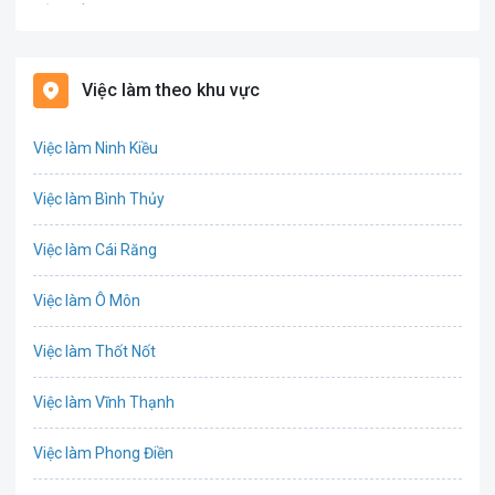
Bảo hiểm
Bất động sản
Việc làm theo khu vực
Biên phiên dịch
Việc làm Ninh Kiều
Bưu chính viễn thông
Việc làm Bình Thủy
Chứng khoán
Việc làm Cái Răng
IT
Việc làm Ô Môn
Công nghệ sinh học
Việc làm Thốt Nốt
Công nghệ thực phẩm
Việc làm Vĩnh Thạnh
Cơ khí
Việc làm Phong Điền
Tổ Chức Sự Kiện