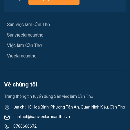
Xây dựng
Việc làm Phù Lợi
Y tế
Việc làm Sóc Trăng
Sàn việc làm Cần Thơ
Ngành khác
Sanvieclamcantho
Việc làm Mỹ Xuyên
May mặc
Việc làm Cần Thơ
Việc làm Vĩnh Phước
Vệ sinh công nghiệp
Vieclamcantho
Việc làm Vĩnh Châu
Lễ tân
Việc làm Khánh Hòa
Spa & Massage
Về chúng tôi
Việc làm Ngã Năm
Thể dục - thể thao
Trang thông tin tuyển dụng Sàn việc làm Cần Thơ
Việc làm Mỹ Quới
Lái xe
Địa chỉ: 18 Hòa Bình, Phường Tân An, Quận Ninh Kiều, Cần Thơ
Việc làm Nhơn Ái
contact@sanvieclamcantho.vn
Tiếng Nhật
0766666672
Việc làm Đông Thuận