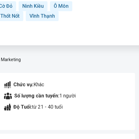
Cờ Đỏ
Ninh Kiều
Ô Môn
Thốt Nốt
Vĩnh Thạnh
 Marketing
Chức vụ:
Khác
Số lượng cần tuyển:
1 người
Độ Tuổi:
từ 21 - 40 tuổi