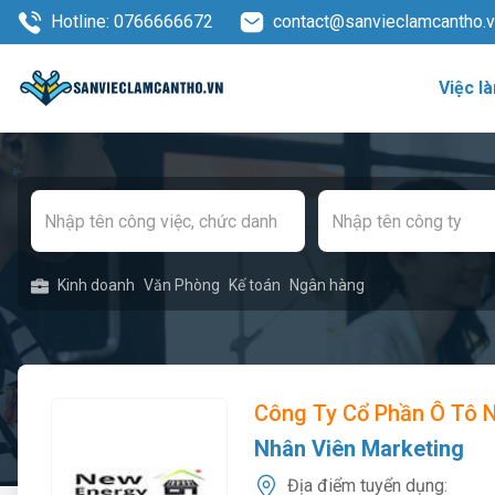
Hotline: 0766666672
contact@sanvieclamcantho.
Việc l
Kinh doanh
Văn Phòng
Kế toán
Ngân hàng
Công Ty Cổ Phần Ô Tô 
Nhân Viên Marketing
Địa điểm tuyển dụng: