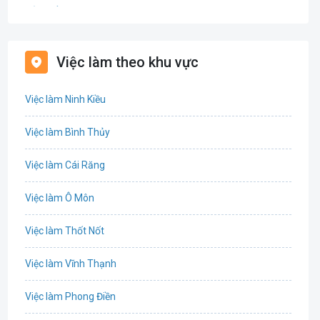
Bảo hiểm
Bất động sản
Việc làm theo khu vực
Biên phiên dịch
Việc làm Ninh Kiều
Bưu chính viễn thông
Việc làm Bình Thủy
Chứng khoán
Việc làm Cái Răng
IT
Việc làm Ô Môn
Công nghệ sinh học
Việc làm Thốt Nốt
Công nghệ thực phẩm
Việc làm Vĩnh Thạnh
Cơ khí
Việc làm Phong Điền
Tổ Chức Sự Kiện