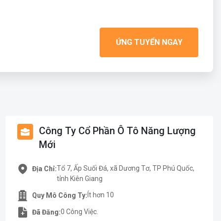
ỨNG TUYỂN NGAY
Công Ty Cổ Phần Ô Tô Năng Lượng
Mới
Tổ 7, Ấp Suối Đá, xã Dương Tơ, TP Phú Quốc,
Địa Chỉ:
tỉnh Kiên Giang
Ít hơn 10
Quy Mô Công Ty:
0 Công Việc.
Đã Đăng: