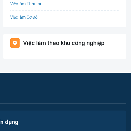
Việc làm Thới Lai
Điện
Việc làm Cờ Đỏ
Giáo dục / Đào tạo
Việc làm Tiền Giang
Hàng hải / Hàng không
Việc làm theo khu công nghiệp
Việc làm Cái Khế
Văn Phòng
Việc làm Tân An
In ấn
Việc làm An Bình
Kế toán
Việc làm Thới An Đông
Lao Động Phổ Thông
Việc làm Long Tuyền
Luật
Việc làm Hưng Phú
Kiến trúc
ển dụng
Việc làm Phước Thới
Ngân hàng