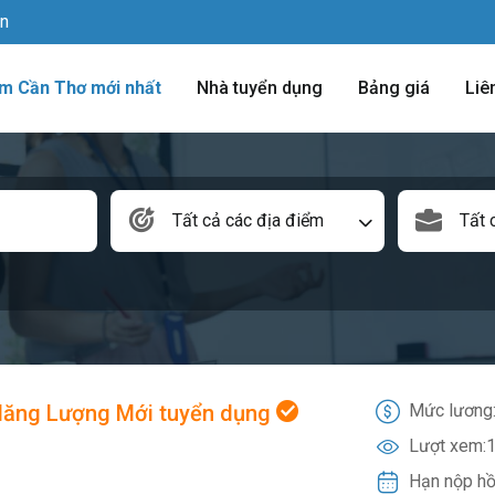
vn
àm Cần Thơ mới nhất
Nhà tuyển dụng
Bảng giá
Liê
Tất cả các địa điểm
Tất 
Năng Lượng Mới tuyển dụng
Mức lương
Lượt xem:
1
Hạn nộp hồ