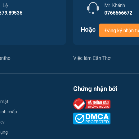
. Lệ
Mr. Khánh
579.89536
0766666672
Hoặc
Đăng ký nhận t
antho
Việc làm Cần Thơ
Chứng nhận bởi
 mật
ranh chấp
 cv
dụng