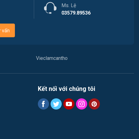
Ms. Lệ
Việc làm Thới Long
Nhà hàng / Khách sạn
03579.89536
Việc làm Trung Nhất
Nhân sự
ư vấn
Việc làm Thuận Hưng
Nội ngoại thất
Việc làm Vị Thanh
Thủy Sản
Vieclamcantho
Việc làm Vị Thủy
Quản lý chất lượng (QA-QC)
Việc làm Long Bình
Marketing
Kết nối với chúng tôi
Việc làm Long Mỹ
Sản xuất / Vận hành sản xuất
Việc làm Long Phú 1
Tài chính
Việc làm Đại Thành
Chăm Sóc Khách Hàng
Việc làm Ngã Bảy