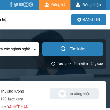
Đăng ký
Đăng nhập
n hệ
ĐĂNG TIN
cả các ngành nghề
Tìm kiếm
Tạo lại
Tìm kiếm nâng cao
:
Thương lượng
Lưu công việc
193 lượt xem
 sơ:
ĐÃ HẾT HẠN