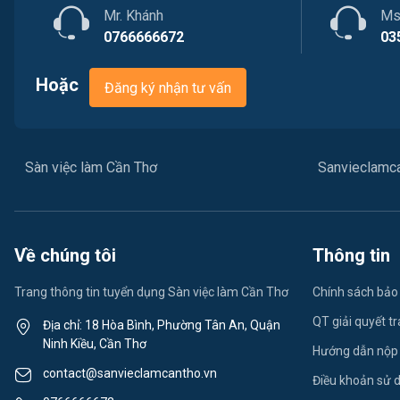
Mr. Khánh
Ms
0766666672
03
Hoặc
Đăng ký nhận tư vấn
Sàn việc làm Cần Thơ
Sanvieclamc
Về chúng tôi
Thông tin
Trang thông tin tuyển dụng Sàn việc làm Cần Thơ
Chính sách bảo
QT giải quyết t
Địa chỉ: 18 Hòa Bình, Phường Tân An, Quận
Ninh Kiều, Cần Thơ
Hướng dẫn nộp
contact@sanvieclamcantho.vn
Điều khoản sử 