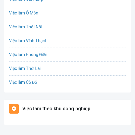
IT
Việc làm Ô Môn
Công nghệ sinh học
Việc làm Thốt Nốt
Công nghệ thực phẩm
Việc làm Vĩnh Thạnh
Cơ khí
Việc làm Phong Điền
Tổ Chức Sự Kiện
Việc làm Thới Lai
Điện
Việc làm Cờ Đỏ
Giáo dục / Đào tạo
Việc làm Tiền Giang
Hàng hải / Hàng không
Việc làm theo khu công nghiệp
Việc làm Cái Khế
Văn Phòng
Việc làm Tân An
In ấn