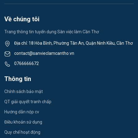
Lễ tân
Việc làm Khánh Hòa
Spa & Massage
Về chúng tôi
Việc làm Ngã Năm
Thể dục - thể thao
Trang thông tin tuyển dụng Sàn việc làm Cần Thơ
Việc làm Mỹ Quới
Lái xe
Địa chỉ: 18 Hòa Bình, Phường Tân An, Quận Ninh Kiều, Cần Thơ
Việc làm Nhơn Ái
contact@sanvieclamcantho.vn
Tiếng Nhật
0766666672
Việc làm Đông Thuận
Du lịch
Thông tin
Việc làm Trường Xuân
Công nhân
Chính sách bảo mật
Việc làm Trường Thành
Tester
QT giải quyết tranh chấp
Việc làm Đông Hiệp
Hướng dẫn nộp cv
Đầu Bếp
Điều khoản sử dụng
Việc làm Trung Hưng
Vật Tư / Thu Mua
Quy chế hoạt động
Việc làm Vĩnh Trinh