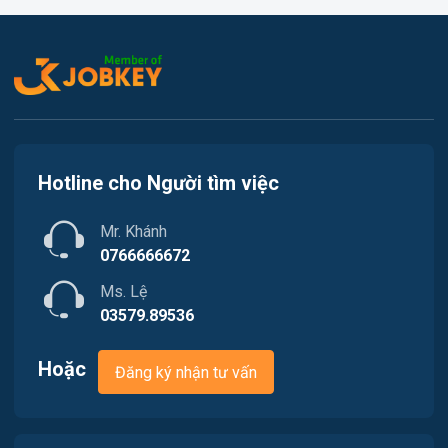
Việc làm An Bình
Kế toán
Việc làm Thới An Đông
Lao Động Phổ Thông
Việc làm Long Tuyền
Luật
Việc làm Hưng Phú
Kiến trúc
Hotline cho Người tìm việc
Việc làm Phước Thới
Ngân hàng
Mr. Khánh
Việc làm Thới Long
Nhà hàng / Khách sạn
0766666672
Việc làm Trung Nhất
Ms. Lệ
Nhân sự
03579.89536
Việc làm Thuận Hưng
Nội ngoại thất
Hoặc
Đăng ký nhận tư vấn
Việc làm Vị Thanh
Thủy Sản
Việc làm Vị Thủy
Quản lý chất lượng (QA-QC)