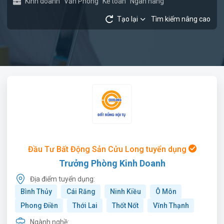
Kinh doanh
Văn Phòng
Kế toán
Ngân hàng
Tạo lại
Tìm kiếm nâng cao
Đầu Tư Bất Động Sản Cửu Long tuyển dụng
Trưởng Phòng Kinh Doanh
Địa điểm tuyển dụng:
Bình Thủy
Cái Răng
Ninh Kiều
Ô Môn
Phong Điền
Thới Lai
Thốt Nốt
Vĩnh Thạnh
Ngành nghề: