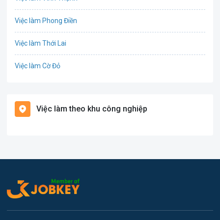
Cơ khí
Việc làm Phong Điền
Tổ Chức Sự Kiện
Việc làm Thới Lai
Điện
Việc làm Cờ Đỏ
Giáo dục / Đào tạo
Việc làm Tiền Giang
Hàng hải / Hàng không
Việc làm theo khu công nghiệp
Việc làm Cái Khế
Văn Phòng
Việc làm Tân An
In ấn
Việc làm An Bình
Kế toán
Việc làm Thới An Đông
Lao Động Phổ Thông
Việc làm Long Tuyền
Luật