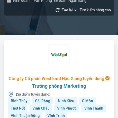
Kinh doanh
Văn Phòng
Kế toán
Ngân hàng
Tạo lại
Tìm kiếm nâng cao
Công ty Cổ phần Westfood Hậu Giang tuyển dụng
Trưởng phòng Marketing
Địa điểm tuyển dụng:
Bình Thủy
Cái Răng
Ninh Kiều
Ô Môn
Thốt Nốt
Vĩnh Châu
Vĩnh Phước
Vĩnh Thạnh
Vĩnh Thuận Đông
Vĩnh Trinh