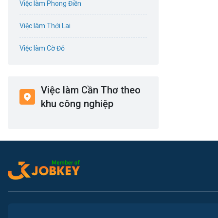
Việc làm Phong Điền
Điện
Việc làm Thới Lai
Giáo dục / Đào tạo
Việc làm Cờ Đỏ
Hàng hải / Hàng không
Việc làm Tiền Giang
Văn Phòng
Việc làm Cần Thơ theo
Việc làm Cái Khế
khu công nghiệp
In ấn
Việc làm Tân An
Kế toán
Việc làm An Bình
Lao Động Phổ Thông
Việc làm Thới An Đông
Luật
Việc làm Long Tuyền
Kiến trúc
Việc làm Hưng Phú