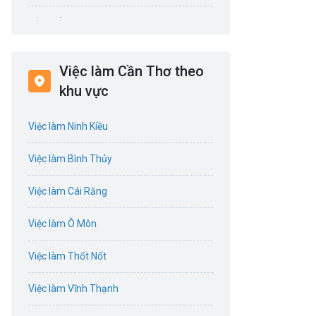
Bảo hiểm
Bất động sản
Việc làm Cần Thơ theo
Biên phiên dịch
khu vực
Bưu chính viễn thông
Việc làm Ninh Kiều
Chứng khoán
Việc làm Bình Thủy
IT
Việc làm Cái Răng
Công nghệ sinh học
Việc làm Ô Môn
Công nghệ thực phẩm
Việc làm Thốt Nốt
Cơ khí
Việc làm Vĩnh Thạnh
Tổ Chức Sự Kiện