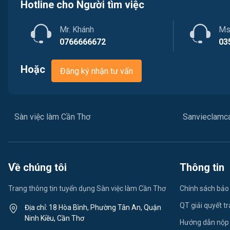
Hotline cho Người tìm việc
Ngân hàng
Việc làm Phước Thới
Nhà hàng / Khách sạn
Mr. Khánh
Ms
Việc làm Thới Long
0766666672
03
Nhân sự
Việc làm Trung Nhất
Hoặc
Đăng ký nhận tư vấn
Nội ngoại thất
Việc làm Thuận Hưng
Thủy Sản
Việc làm Vị Thanh
Sàn việc làm Cần Thơ
Sanvieclamc
Quản lý chất lượng (QA-QC)
Việc làm Vị Thủy
Marketing
Việc làm Long Bình
Về chúng tôi
Thông tin
Sản xuất / Vận hành sản xuất
Việc làm Long Mỹ
Trang thông tin tuyển dụng Sàn việc làm Cần Thơ
Chính sách bảo
Tài chính
Việc làm Long Phú 1
QT giải quyết t
Địa chỉ: 18 Hòa Bình, Phường Tân An, Quận
Chăm Sóc Khách Hàng
Ninh Kiều, Cần Thơ
Việc làm Đại Thành
Hướng dẫn nộp