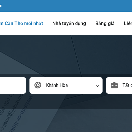
vn
àm Cần Thơ mới nhất
Nhà tuyển dụng
Bảng giá
Liê
Khánh Hòa
Tất 