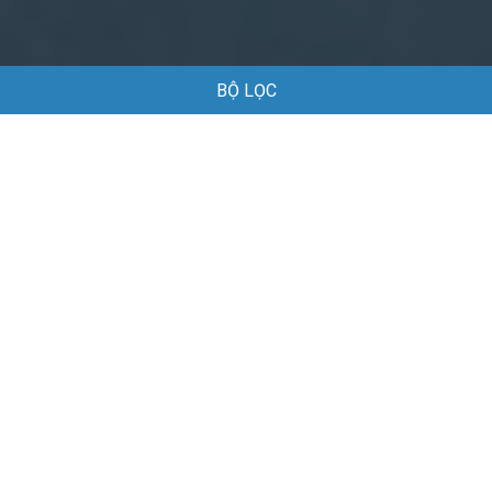
BỘ LỌC
Trang chủ
Việc làm
Việc làm tại Phụng Hiệp Cần Thơ
Việc làm tại Phụng Hiệp Cần Thơ
Danh sách việc làm tại Phụng Hiệp Cần Thơ đang được tuyển
dụng
Mặc định