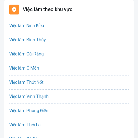
Bất động sản
Việc làm theo khu vực
Biên phiên dịch
Việc làm Ninh Kiều
Bưu chính viễn thông
Việc làm Bình Thủy
Chứng khoán
Việc làm Cái Răng
IT
Việc làm Ô Môn
Công nghệ sinh học
Việc làm Thốt Nốt
Công nghệ thực phẩm
Việc làm Vĩnh Thạnh
Cơ khí
Việc làm Phong Điền
Tổ Chức Sự Kiện
Việc làm Thới Lai
Điện