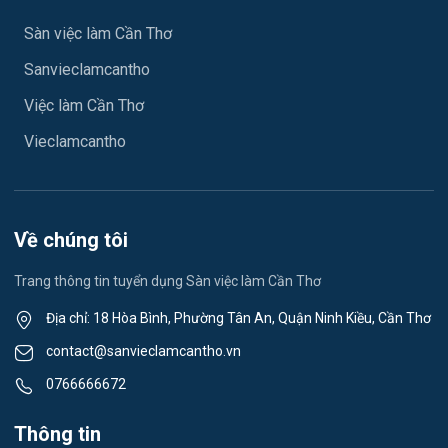
Việc làm Sóc Trăng
Sàn việc làm Cần Thơ
Ngành khác
Sanvieclamcantho
Việc làm Mỹ Xuyên
May mặc
Việc làm Cần Thơ
Việc làm Vĩnh Phước
Vệ sinh công nghiệp
Vieclamcantho
Việc làm Vĩnh Châu
Lễ tân
Việc làm Khánh Hòa
Spa & Massage
Về chúng tôi
Việc làm Ngã Năm
Thể dục - thể thao
Trang thông tin tuyển dụng Sàn việc làm Cần Thơ
Việc làm Mỹ Quới
Lái xe
Địa chỉ: 18 Hòa Bình, Phường Tân An, Quận Ninh Kiều, Cần Thơ
Việc làm Nhơn Ái
contact@sanvieclamcantho.vn
Tiếng Nhật
0766666672
Việc làm Đông Thuận
Du lịch
Thông tin
Việc làm Trường Xuân