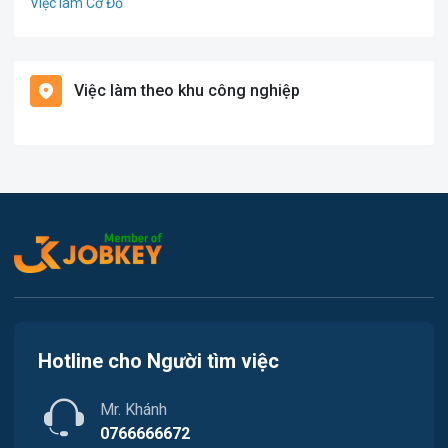
Việc làm Cờ Đỏ
Giáo dục / Đào tạo
Việc làm Tiền Giang
Hàng hải / Hàng không
Việc làm theo khu công nghiệp
Việc làm Cái Khế
Văn Phòng
Việc làm Tân An
In ấn
Việc làm An Bình
Kế toán
Việc làm Thới An Đông
Lao Động Phổ Thông
Việc làm Long Tuyền
Luật
Việc làm Hưng Phú
Kiến trúc
Hotline cho Người tìm việc
Việc làm Phước Thới
Ngân hàng
Mr. Khánh
Việc làm Thới Long
Nhà hàng / Khách sạn
0766666672