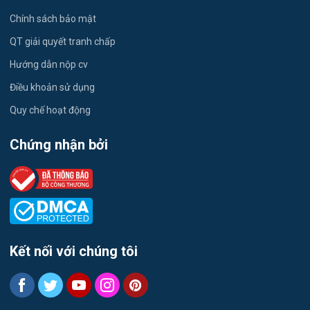
Công nhân
Chính sách bảo mật
Việc làm Trường Thành
Tester
QT giải quyết tranh chấp
Việc làm Đông Hiệp
Hướng dẫn nộp cv
Đầu Bếp
Điều khoản sử dụng
Việc làm Trung Hưng
Vật Tư / Thu Mua
Quy chế hoạt động
Việc làm Vĩnh Trinh
Dược
Chứng nhận bởi
Việc làm Thạnh An
Tiếng Trung
Việc làm Thạnh Quới
Tiếng Hàn
Việc làm Hòa Lưu
Tiếng Anh
Kết nối với chúng tôi
Việc làm Vị Thủy
Logistics
Việc làm Vĩnh Thuận Đông
Môi Trường