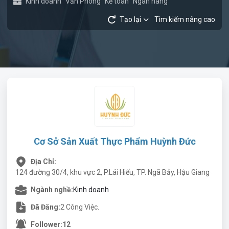
Kinh doanh
Văn Phòng
Kế toán
Ngân hàng
Tạo lại
Tìm kiếm nâng cao
Cơ Sở Sản Xuất Thực Phẩm Huỳnh Đức
Địa Chỉ:
124 đường 30/4, khu vực 2, P.Lái Hiếu, TP. Ngã Bảy, Hậu Giang
Ngành nghề:
Kinh doanh
Đã Đăng:
2 Công Việc.
Follower:
12