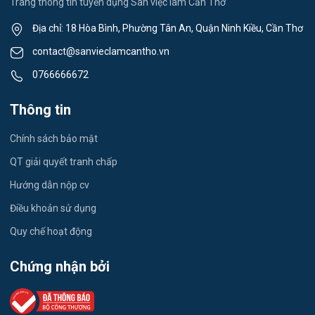
Trang thông tin tuyển dụng Sàn việc làm Cần Thơ
Việc làm Mỹ Quới
Lái xe
Địa chỉ: 18 Hòa Bình, Phường Tân An, Quận Ninh Kiều, Cần Thơ
Việc làm Nhơn Ái
contact@sanvieclamcantho.vn
Tiếng Nhật
0766666672
Việc làm Đông Thuận
Du lịch
Thông tin
Việc làm Trường Xuân
Công nhân
Chính sách bảo mật
Việc làm Trường Thành
Tester
QT giải quyết tranh chấp
Việc làm Đông Hiệp
Hướng dẫn nộp cv
Đầu Bếp
Điều khoản sử dụng
Việc làm Trung Hưng
Vật Tư / Thu Mua
Quy chế hoạt động
Việc làm Vĩnh Trinh
Dược
Chứng nhận bởi
Việc làm Thạnh An
Tiếng Trung
Việc làm Thạnh Quới