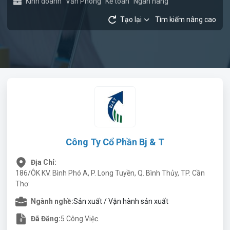
Kinh doanh
Văn Phòng
Kế toán
Ngân hàng
Tạo lại
Tìm kiếm nâng cao
Công Ty Cổ Phần Bj & T
Địa Chỉ:
186/ÔK KV. Bình Phó A, P. Long Tuyền, Q. Bình Thủy, TP. Cần
Thơ
Ngành nghề:
Sản xuất / Vận hành sản xuất
Đã Đăng:
5 Công Việc.