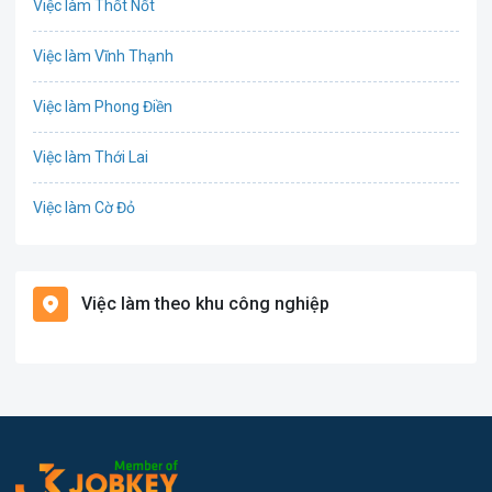
Việc làm Thốt Nốt
Công nghệ thực phẩm
Việc làm Vĩnh Thạnh
Cơ khí
Việc làm Phong Điền
Tổ Chức Sự Kiện
Việc làm Thới Lai
Điện
Việc làm Cờ Đỏ
Giáo dục / Đào tạo
Việc làm Tiền Giang
Hàng hải / Hàng không
Việc làm theo khu công nghiệp
Việc làm Cái Khế
Văn Phòng
Việc làm Tân An
In ấn
Việc làm An Bình
Kế toán
Việc làm Thới An Đông
Lao Động Phổ Thông