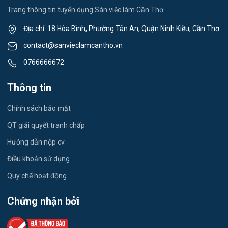
Thể dục - thể thao
Trang thông tin tuyển dụng Sàn việc làm Cần Thơ
Việc làm Mỹ Quới
Lái xe
Địa chỉ: 18 Hòa Bình, Phường Tân An, Quận Ninh Kiều, Cần Thơ
Việc làm Nhơn Ái
contact@sanvieclamcantho.vn
Tiếng Nhật
0766666672
Việc làm Đông Thuận
Du lịch
Thông tin
Việc làm Trường Xuân
Công nhân
Chính sách bảo mật
Việc làm Trường Thành
Tester
QT giải quyết tranh chấp
Việc làm Đông Hiệp
Hướng dẫn nộp cv
Đầu Bếp
Điều khoản sử dụng
Việc làm Trung Hưng
Vật Tư / Thu Mua
Quy chế hoạt động
Việc làm Vĩnh Trinh
Dược
Chứng nhận bởi
Việc làm Thạnh An
Tiếng Trung