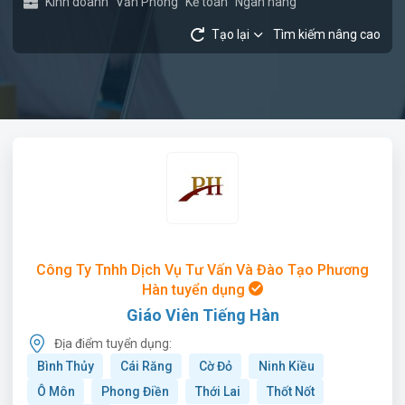
Kinh doanh
Văn Phòng
Kế toán
Ngân hàng
Tạo lại
Tìm kiếm nâng cao
Công Ty Tnhh Dịch Vụ Tư Vấn Và Đào Tạo Phương
Hàn tuyển dụng
Giáo Viên Tiếng Hàn
Địa điểm tuyển dụng:
Bình Thủy
Cái Răng
Cờ Đỏ
Ninh Kiều
Ô Môn
Phong Điền
Thới Lai
Thốt Nốt