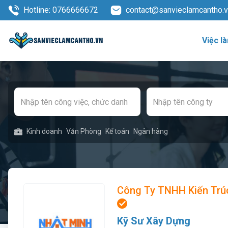
Hotline: 0766666672
contact@sanvieclamcantho.
Việc l
Kinh doanh
Văn Phòng
Kế toán
Ngân hàng
Công Ty TNHH Kiến Trúc
Kỹ Sư Xây Dựng