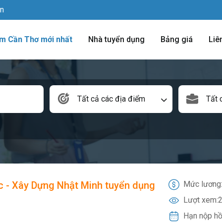
vn
àm Cần Thơ mới nhất
Nhà tuyển dụng
Bảng giá
Liê
Tất cả các địa điểm
Tất 
 - Xây Dựng Nhật Minh tuyển dụng
Mức lương
Lượt xem:
2
Hạn nộp hồ