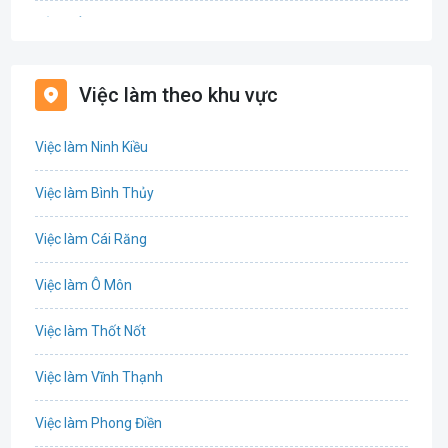
Bảo hiểm
Bất động sản
Việc làm theo khu vực
Biên phiên dịch
Việc làm Ninh Kiều
Bưu chính viễn thông
Việc làm Bình Thủy
Chứng khoán
Việc làm Cái Răng
IT
Việc làm Ô Môn
Công nghệ sinh học
Việc làm Thốt Nốt
Công nghệ thực phẩm
Việc làm Vĩnh Thạnh
Cơ khí
Việc làm Phong Điền
Tổ Chức Sự Kiện