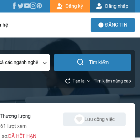
Đăng ký
Đăng nhập
n hệ
ĐĂNG TIN
cả các ngành nghề
Tìm kiếm
Tạo lại
Tìm kiếm nâng cao
:
Thương lượng
Lưu công việc
61 lượt xem
 sơ:
ĐÃ HẾT HẠN