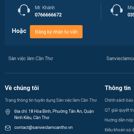
Mr. Khánh
Ms
0766666672
03
Hoặc
Đăng ký nhận tư vấn
Sàn việc làm Cần Thơ
Sanvieclamc
Về chúng tôi
Thông tin
Trang thông tin tuyển dụng Sàn việc làm Cần Thơ
Chính sách bảo
QT giải quyết t
Địa chỉ: 18 Hòa Bình, Phường Tân An, Quận
Ninh Kiều, Cần Thơ
Hướng dẫn nộp
contact@sanvieclamcantho.vn
Điều khoản sử 