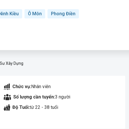
Ninh Kiều
Ô Môn
Phong Điền
 Sư Xây Dựng
Chức vụ:
Nhân viên
Số lượng cần tuyển:
3 người
Độ Tuổi:
từ 22 - 38 tuổi