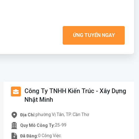
ỨNG TUYỂN NGAY
Công Ty TNHH Kiến Trúc - Xây Dựng
Nhật Minh
phường Vị Tân, TP. Cần Thơ
Địa Chỉ:
25-99
Quy Mô Công Ty:
0 Công Việc.
Đã Đăng: