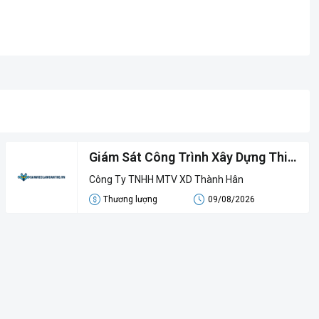
Giám Sát Công Trình Xây Dựng Thi
Công Các Tỉnh Miền Tây / Tp HCM
Công Ty TNHH MTV XD Thành Hân
Thương lượng
09/08/2026