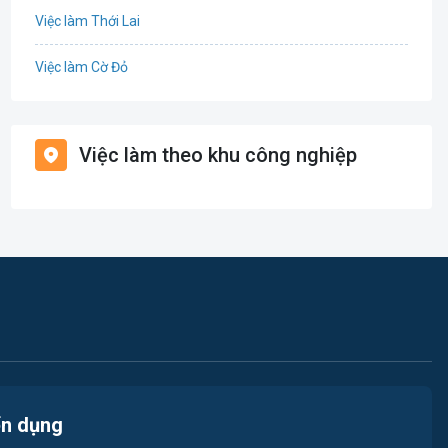
Việc làm Thới Lai
Điện
Việc làm Cờ Đỏ
Giáo dục / Đào tạo
Việc làm Tiền Giang
Hàng hải / Hàng không
Việc làm theo khu công nghiệp
Việc làm Cái Khế
Văn Phòng
Việc làm Tân An
In ấn
Việc làm An Bình
Kế toán
Việc làm Thới An Đông
Lao Động Phổ Thông
Việc làm Long Tuyền
Luật
Việc làm Hưng Phú
Kiến trúc
ển dụng
Việc làm Phước Thới