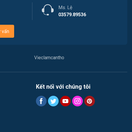
Ngân hàng
Ms. Lệ
Việc làm Thới Long
Nhà hàng / Khách sạn
03579.89536
Việc làm Trung Nhất
Nhân sự
ư vấn
Việc làm Thuận Hưng
Nội ngoại thất
Việc làm Vị Thanh
Thủy Sản
Vieclamcantho
Việc làm Vị Thủy
Quản lý chất lượng (QA-QC)
Việc làm Long Bình
Marketing
Kết nối với chúng tôi
Việc làm Long Mỹ
Sản xuất / Vận hành sản xuất
Việc làm Long Phú 1
Tài chính
Việc làm Đại Thành
Chăm Sóc Khách Hàng
Việc làm Ngã Bảy