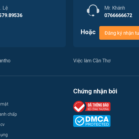
. Lệ
Mr. Khánh
579.89536
0766666672
Hoặc
Đăng ký nhận t
antho
Việc làm Cần Thơ
Chứng nhận bởi
 mật
ranh chấp
 cv
dụng