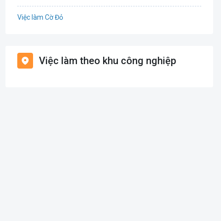
Điện
Việc làm Cờ Đỏ
Giáo dục / Đào tạo
Việc làm Tiền Giang
Hàng hải / Hàng không
Việc làm theo khu công nghiệp
Việc làm Cái Khế
Văn Phòng
Việc làm Tân An
In ấn
Việc làm An Bình
Kế toán
Việc làm Thới An Đông
Lao Động Phổ Thông
Việc làm Long Tuyền
Luật
Việc làm Hưng Phú
Kiến trúc
Việc làm Phước Thới
Ngân hàng