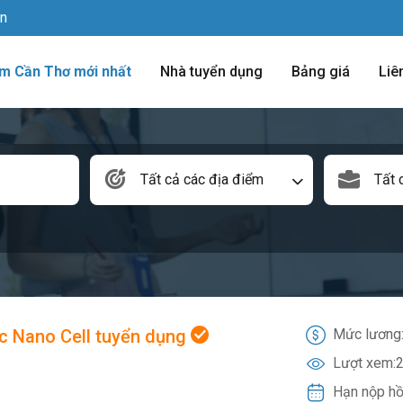
vn
àm Cần Thơ mới nhất
Nhà tuyển dụng
Bảng giá
Liê
Tất cả các địa điểm
Tất 
c Nano Cell tuyển dụng
Mức lương
Lượt xem:
2
Hạn nộp hồ