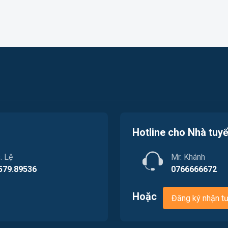
Hotline cho Nhà tuy
. Lệ
Mr. Khánh
579.89536
0766666672
Hoặc
Đăng ký nhận t