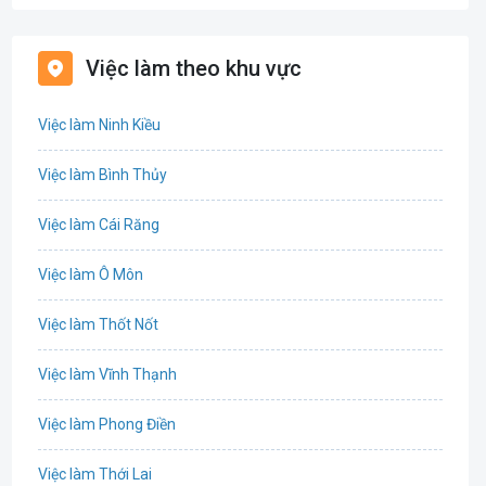
Bất động sản
Việc làm theo khu vực
Biên phiên dịch
Việc làm Ninh Kiều
Bưu chính viễn thông
Việc làm Bình Thủy
Chứng khoán
Việc làm Cái Răng
IT
Việc làm Ô Môn
Công nghệ sinh học
Việc làm Thốt Nốt
Công nghệ thực phẩm
Việc làm Vĩnh Thạnh
Cơ khí
Việc làm Phong Điền
Tổ Chức Sự Kiện
Việc làm Thới Lai