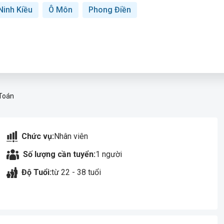
Ninh Kiều
Ô Môn
Phong Điền
 Toán
Chức vụ:
Nhân viên
Số lượng cần tuyển:
1 người
Độ Tuổi:
từ 22 - 38 tuổi