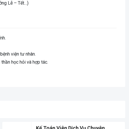
ởng Lễ – Tết…)
nh.
bệnh viện tư nhân.
h thần học hỏi và hợp tác.
Kế Toán Viên Dịch Vụ Chuyên