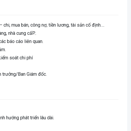
– chi, mua bán, công nợ, tiền lương, tài sản cố định….
àng, nhà cung cấP..
ác báo cáo liên quan.
ăm.
kiểm soát chi phí
án trưởng/Ban Giám đốc.
nh hướng phát triển lâu dài.