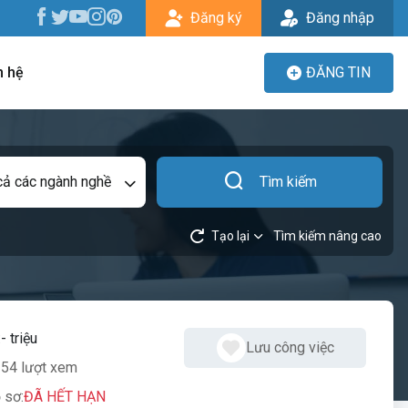
Đăng ký
Đăng nhập
n hệ
ĐĂNG TIN
cả các ngành nghề
Tìm kiếm
Tạo lại
Tìm kiếm nâng cao
:
- triệu
Lưu công việc
54 lượt xem
 sơ:
ĐÃ HẾT HẠN