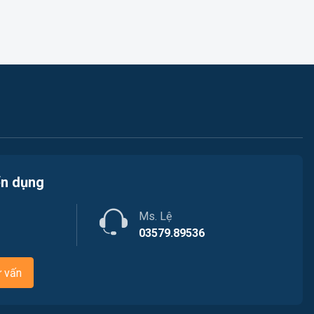
Việc làm Thới Long
Nhà hàng / Khách sạn
Việc làm Trung Nhất
Nhân sự
Việc làm Thuận Hưng
Nội ngoại thất
Việc làm Vị Thanh
Thủy Sản
Việc làm Vị Thủy
Quản lý chất lượng (QA-QC)
Việc làm Long Bình
Marketing
ển dụng
Việc làm Long Mỹ
Sản xuất / Vận hành sản xuất
Ms. Lệ
Việc làm Long Phú 1
03579.89536
Tài chính
Việc làm Đại Thành
Chăm Sóc Khách Hàng
ư vấn
Việc làm Ngã Bảy
Xây dựng