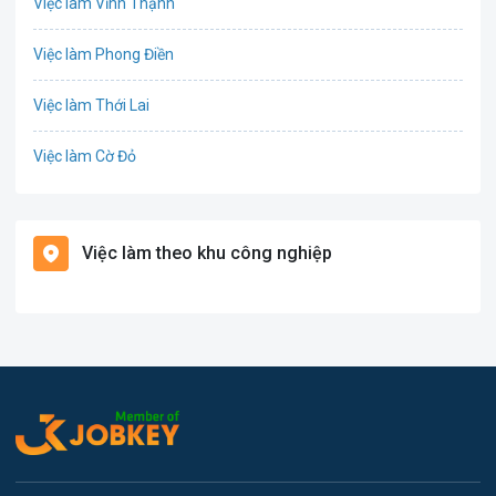
Việc làm Vĩnh Thạnh
Cơ khí
Việc làm Phong Điền
Tổ Chức Sự Kiện
Việc làm Thới Lai
Điện
Việc làm Cờ Đỏ
Giáo dục / Đào tạo
Việc làm Tiền Giang
Hàng hải / Hàng không
Việc làm theo khu công nghiệp
Việc làm Cái Khế
Văn Phòng
Việc làm Tân An
In ấn
Việc làm An Bình
Kế toán
Việc làm Thới An Đông
Lao Động Phổ Thông
Việc làm Long Tuyền
Luật