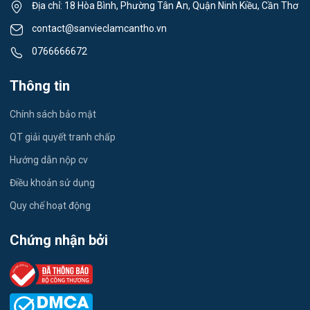
Lái xe
Địa chỉ: 18 Hòa Bình, Phường Tân An, Quận Ninh Kiều, Cần Thơ
Việc làm Nhơn Ái
contact@sanvieclamcantho.vn
Tiếng Nhật
0766666672
Việc làm Đông Thuận
Du lịch
Thông tin
Việc làm Trường Xuân
Công nhân
Chính sách bảo mật
Việc làm Trường Thành
Tester
QT giải quyết tranh chấp
Việc làm Đông Hiệp
Hướng dẫn nộp cv
Đầu Bếp
Điều khoản sử dụng
Việc làm Trung Hưng
Vật Tư / Thu Mua
Quy chế hoạt động
Việc làm Vĩnh Trinh
Dược
Chứng nhận bởi
Việc làm Thạnh An
Tiếng Trung
Việc làm Thạnh Quới
Tiếng Hàn