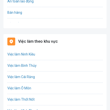
An toàn lao động
Bán hàng
Bảo hiểm
Bất động sản
Việc làm theo khu vực
Biên phiên dịch
Việc làm Ninh Kiều
Bưu chính viễn thông
Việc làm Bình Thủy
Chứng khoán
Việc làm Cái Răng
IT
Việc làm Ô Môn
Công nghệ sinh học
Việc làm Thốt Nốt
Công nghệ thực phẩm