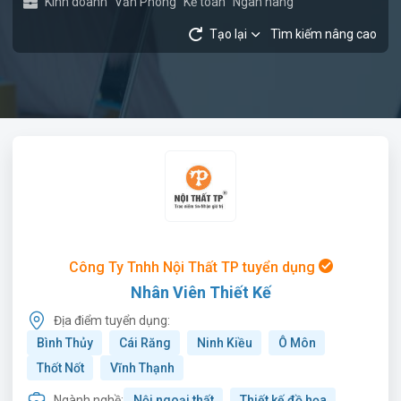
Kinh doanh
Văn Phòng
Kế toán
Ngân hàng
Tạo lại
Tìm kiếm nâng cao
Công Ty Tnhh Nội Thất TP tuyển dụng
Nhân Viên Thiết Kế
Địa điểm tuyển dụng:
Bình Thủy
Cái Răng
Ninh Kiều
Ô Môn
Thốt Nốt
Vĩnh Thạnh
Ngành nghề:
Nội ngoại thất
Thiết kế đồ họa