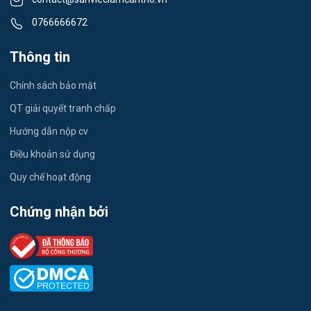
Tiếng Nhật
0766666672
Việc làm Đông Thuận
Du lịch
Thông tin
Việc làm Trường Xuân
Công nhân
Chính sách bảo mật
Việc làm Trường Thành
Tester
QT giải quyết tranh chấp
Việc làm Đông Hiệp
Hướng dẫn nộp cv
Đầu Bếp
Điều khoản sử dụng
Việc làm Trung Hưng
Vật Tư / Thu Mua
Quy chế hoạt động
Việc làm Vĩnh Trinh
Dược
Chứng nhận bởi
Việc làm Thạnh An
Tiếng Trung
Việc làm Thạnh Quới
Tiếng Hàn
Việc làm Hòa Lưu
Tiếng Anh