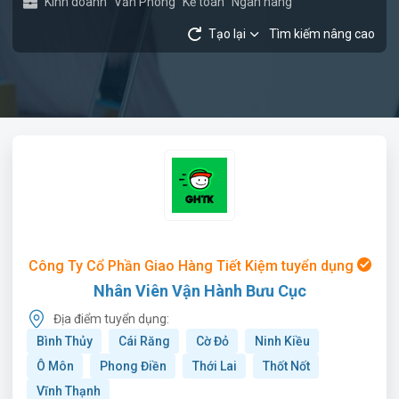
Kinh doanh
Văn Phòng
Kế toán
Ngân hàng
Tạo lại
Tìm kiếm nâng cao
Công Ty Cổ Phần Giao Hàng Tiết Kiệm tuyển dụng
Nhân Viên Vận Hành Bưu Cục
Địa điểm tuyển dụng:
Bình Thủy
Cái Răng
Cờ Đỏ
Ninh Kiều
Ô Môn
Phong Điền
Thới Lai
Thốt Nốt
Vĩnh Thạnh