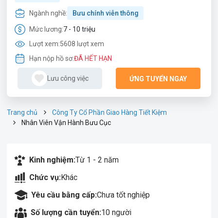
Ngành nghề:
Bưu chính viễn thông
Mức lương:
7 - 10 triệu
Lượt xem:
5608 lượt xem
Hạn nộp hồ sơ:
ĐÃ HẾT HẠN
Lưu công việc
ỨNG TUYỂN NGAY
Trang chủ
Công Ty Cổ Phần Giao Hàng Tiết Kiệm
Nhân Viên Vận Hành Bưu Cục
Kinh nghiệm:
Từ 1 - 2 năm
Chức vụ:
Khác
Yêu cầu bằng cấp:
Chưa tốt nghiệp
Số lượng cần tuyển:
10 người