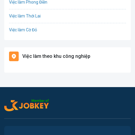
Việc làm Phong Điền
Tổ Chức Sự Kiện
Việc làm Thới Lai
Điện
Việc làm Cờ Đỏ
Giáo dục / Đào tạo
Việc làm Tiền Giang
Hàng hải / Hàng không
Việc làm theo khu công nghiệp
Việc làm Cái Khế
Văn Phòng
Việc làm Tân An
In ấn
Việc làm An Bình
Kế toán
Việc làm Thới An Đông
Lao Động Phổ Thông
Việc làm Long Tuyền
Luật
Việc làm Hưng Phú
Kiến trúc