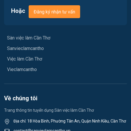
Việc làm Ngã Bảy
Hoặc
Đăng ký nhận tư vấn
Xây dựng
Việc làm Phù Lợi
Y tế
Việc làm Sóc Trăng
Sàn việc làm Cần Thơ
Ngành khác
Sanvieclamcantho
Việc làm Mỹ Xuyên
May mặc
Việc làm Cần Thơ
Việc làm Vĩnh Phước
Vệ sinh công nghiệp
Vieclamcantho
Việc làm Vĩnh Châu
Lễ tân
Việc làm Khánh Hòa
Spa & Massage
Về chúng tôi
Việc làm Ngã Năm
Thể dục - thể thao
Trang thông tin tuyển dụng Sàn việc làm Cần Thơ
Việc làm Mỹ Quới
Lái xe
Địa chỉ: 18 Hòa Bình, Phường Tân An, Quận Ninh Kiều, Cần Thơ
Việc làm Nhơn Ái
contact@sanvieclamcantho.vn