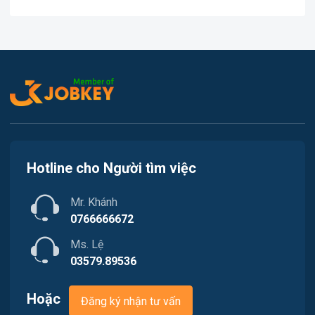
Việc làm Tân An
In ấn
Việc làm An Bình
Kế toán
Việc làm Thới An Đông
Lao Động Phổ Thông
Việc làm Long Tuyền
Luật
Việc làm Hưng Phú
Kiến trúc
Hotline cho Người tìm việc
Việc làm Phước Thới
Ngân hàng
Mr. Khánh
Việc làm Thới Long
Nhà hàng / Khách sạn
0766666672
Việc làm Trung Nhất
Ms. Lệ
Nhân sự
03579.89536
Việc làm Thuận Hưng
Nội ngoại thất
Hoặc
Đăng ký nhận tư vấn
Việc làm Vị Thanh
Thủy Sản