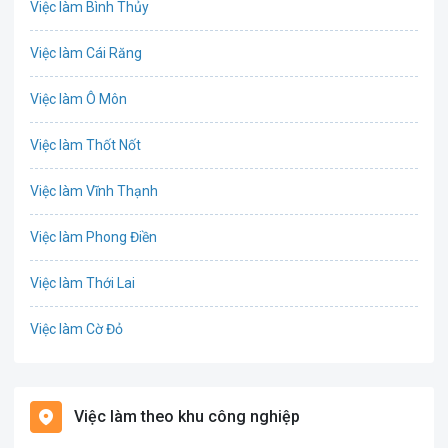
Việc làm Bình Thủy
Chứng khoán
Việc làm Cái Răng
IT
Việc làm Ô Môn
Công nghệ sinh học
Việc làm Thốt Nốt
Công nghệ thực phẩm
Việc làm Vĩnh Thạnh
Cơ khí
Việc làm Phong Điền
Tổ Chức Sự Kiện
Việc làm Thới Lai
Điện
Việc làm Cờ Đỏ
Giáo dục / Đào tạo
Việc làm Tiền Giang
Hàng hải / Hàng không
Việc làm theo khu công nghiệp
Việc làm Cái Khế
Văn Phòng