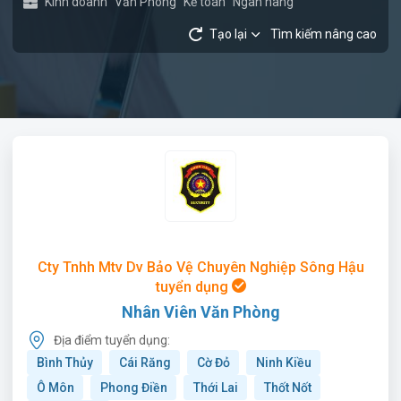
Kinh doanh
Văn Phòng
Kế toán
Ngân hàng
Tạo lại
Tìm kiếm nâng cao
Cty Tnhh Mtv Dv Bảo Vệ Chuyên Nghiệp Sông Hậu
tuyển dụng
Nhân Viên Văn Phòng
Địa điểm tuyển dụng:
Bình Thủy
Cái Răng
Cờ Đỏ
Ninh Kiều
Ô Môn
Phong Điền
Thới Lai
Thốt Nốt