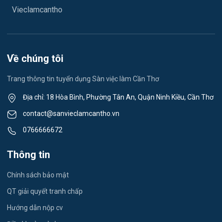
Vệ sinh công nghiệp
Vieclamcantho
Việc làm Vĩnh Châu
Lễ tân
Việc làm Khánh Hòa
Spa & Massage
Về chúng tôi
Việc làm Ngã Năm
Thể dục - thể thao
Trang thông tin tuyển dụng Sàn việc làm Cần Thơ
Việc làm Mỹ Quới
Lái xe
Địa chỉ: 18 Hòa Bình, Phường Tân An, Quận Ninh Kiều, Cần Thơ
Việc làm Nhơn Ái
contact@sanvieclamcantho.vn
Tiếng Nhật
0766666672
Việc làm Đông Thuận
Du lịch
Thông tin
Việc làm Trường Xuân
Công nhân
Chính sách bảo mật
Việc làm Trường Thành
Tester
QT giải quyết tranh chấp
Việc làm Đông Hiệp
Hướng dẫn nộp cv
Đầu Bếp