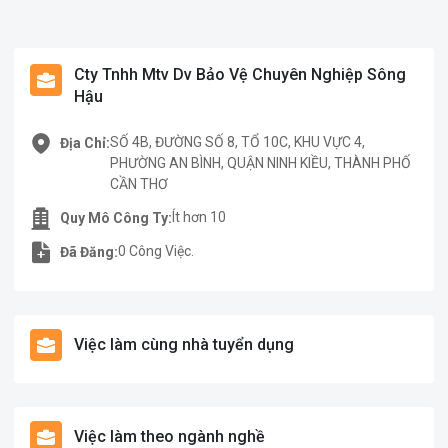
Cty Tnhh Mtv Dv Bảo Vệ Chuyên Nghiệp Sông
Hậu
SỐ 4B, ĐƯỜNG SỐ 8, TỔ 10C, KHU VỰC 4,
Địa Chỉ:
PHƯỜNG AN BÌNH, QUẬN NINH KIỀU, THÀNH PHỐ
CẦN THƠ
Ít hơn 10
Quy Mô Công Ty:
0 Công Việc.
Đã Đăng:
Việc làm cùng nhà tuyển dụng
Việc làm theo ngành nghề