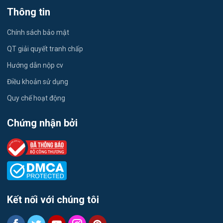
Thông tin
Việc làm Trường Xuân
Công nhân
Chính sách bảo mật
Việc làm Trường Thành
Tester
QT giải quyết tranh chấp
Việc làm Đông Hiệp
Hướng dẫn nộp cv
Đầu Bếp
Điều khoản sử dụng
Việc làm Trung Hưng
Vật Tư / Thu Mua
Quy chế hoạt động
Việc làm Vĩnh Trinh
Dược
Chứng nhận bởi
Việc làm Thạnh An
Tiếng Trung
Việc làm Thạnh Quới
Tiếng Hàn
Việc làm Hòa Lưu
Tiếng Anh
Kết nối với chúng tôi
Việc làm Vị Thủy
Logistics
Việc làm Vĩnh Thuận Đông