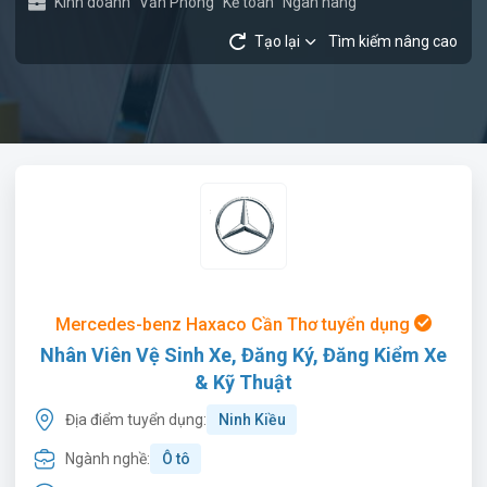
Kinh doanh
Văn Phòng
Kế toán
Ngân hàng
Tạo lại
Tìm kiếm nâng cao
Mercedes-benz Haxaco Cần Thơ tuyển dụng
Nhân Viên Vệ Sinh Xe, Đăng Ký, Đăng Kiểm Xe
& Kỹ Thuật
Địa điểm tuyển dụng:
Ninh Kiều
Ngành nghề:
Ô tô