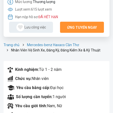
Mức lương:
Thương lượng
Lượt xem:
615 lượt xem
Hạn nộp hồ sơ:
ĐÃ HẾT HẠN
Lưu công việc
ỨNG TUYỂN NGAY
Trang chủ
Mercedes-benz Haxaco Cần Thơ
Nhân Viên Vệ Sinh Xe, Đăng Ký, Đăng Kiểm Xe & Kỹ Thuật
Kinh nghiệm:
Từ 1 - 2 năm
Chức vụ:
Nhân viên
Yêu cầu bằng cấp:
Đại học
Số lượng cần tuyển:
1 người
Yêu cầu giới tính:
Nam, Nữ