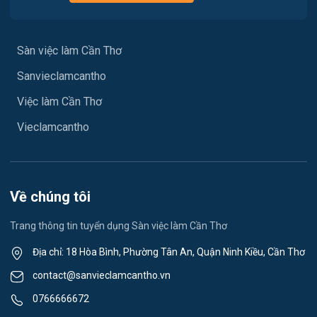
Việc làm Phù Lợi
Y tế
Việc làm Sóc Trăng
Sàn việc làm Cần Thơ
Ngành khác
Sanvieclamcantho
Việc làm Mỹ Xuyên
May mặc
Việc làm Cần Thơ
Việc làm Vĩnh Phước
Vệ sinh công nghiệp
Vieclamcantho
Việc làm Vĩnh Châu
Lễ tân
Việc làm Khánh Hòa
Spa & Massage
Về chúng tôi
Việc làm Ngã Năm
Thể dục - thể thao
Trang thông tin tuyển dụng Sàn việc làm Cần Thơ
Việc làm Mỹ Quới
Lái xe
Địa chỉ: 18 Hòa Bình, Phường Tân An, Quận Ninh Kiều, Cần Thơ
Việc làm Nhơn Ái
contact@sanvieclamcantho.vn
Tiếng Nhật
0766666672
Việc làm Đông Thuận
Du lịch