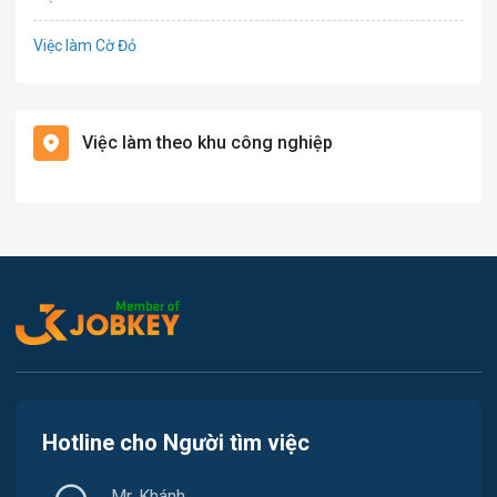
Điện
Việc làm Cờ Đỏ
Giáo dục / Đào tạo
Việc làm Tiền Giang
Hàng hải / Hàng không
Việc làm theo khu công nghiệp
Việc làm Cái Khế
Văn Phòng
Việc làm Tân An
In ấn
Việc làm An Bình
Kế toán
Việc làm Thới An Đông
Lao Động Phổ Thông
Việc làm Long Tuyền
Luật
Việc làm Hưng Phú
Kiến trúc
Hotline cho Người tìm việc
Việc làm Phước Thới
Ngân hàng
Mr. Khánh