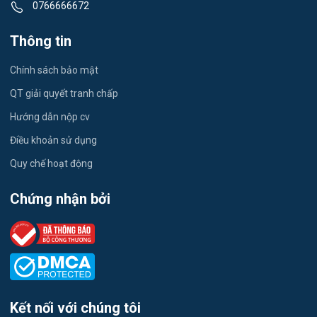
0766666672
Việc làm Đông Thuận
Du lịch
Thông tin
Việc làm Trường Xuân
Công nhân
Chính sách bảo mật
Việc làm Trường Thành
Tester
QT giải quyết tranh chấp
Việc làm Đông Hiệp
Hướng dẫn nộp cv
Đầu Bếp
Điều khoản sử dụng
Việc làm Trung Hưng
Vật Tư / Thu Mua
Quy chế hoạt động
Việc làm Vĩnh Trinh
Dược
Chứng nhận bởi
Việc làm Thạnh An
Tiếng Trung
Việc làm Thạnh Quới
Tiếng Hàn
Việc làm Hòa Lưu
Tiếng Anh
Kết nối với chúng tôi
Việc làm Vị Thủy
Logistics