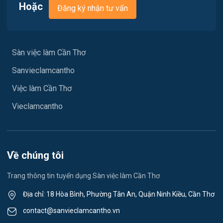
Việc làm Ngã Bảy
Hoặc
Đăng ký nhận tư vấn
Xây dựng
Việc làm Phù Lợi
Y tế
Việc làm Sóc Trăng
Sàn việc làm Cần Thơ
Ngành khác
Sanvieclamcantho
Việc làm Mỹ Xuyên
May mặc
Việc làm Cần Thơ
Việc làm Vĩnh Phước
Vệ sinh công nghiệp
Vieclamcantho
Việc làm Vĩnh Châu
Lễ tân
Việc làm Khánh Hòa
Spa & Massage
Về chúng tôi
Việc làm Ngã Năm
Thể dục - thể thao
Trang thông tin tuyển dụng Sàn việc làm Cần Thơ
Việc làm Mỹ Quới
Lái xe
Địa chỉ: 18 Hòa Bình, Phường Tân An, Quận Ninh Kiều, Cần Thơ
Việc làm Nhơn Ái
contact@sanvieclamcantho.vn
Tiếng Nhật