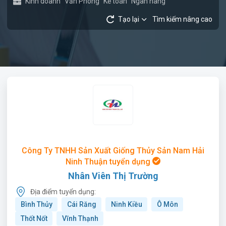
Kinh doanh
Văn Phòng
Kế toán
Ngân hàng
Tạo lại
Tìm kiếm nâng cao
Công Ty TNHH Sản Xuất Giống Thủy Sản Nam Hải
Ninh Thuận tuyển dụng
Nhân Viên Thị Trường
Địa điểm tuyển dụng:
Bình Thủy
Cái Răng
Ninh Kiều
Ô Môn
Thốt Nốt
Vĩnh Thạnh