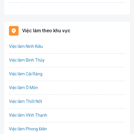
Bảo hiểm
Bất động sản
Việc làm theo khu vực
Biên phiên dịch
Việc làm Ninh Kiều
Bưu chính viễn thông
Việc làm Bình Thủy
Chứng khoán
Việc làm Cái Răng
IT
Việc làm Ô Môn
Công nghệ sinh học
Việc làm Thốt Nốt
Công nghệ thực phẩm
Việc làm Vĩnh Thạnh
Cơ khí
Việc làm Phong Điền
Tổ Chức Sự Kiện