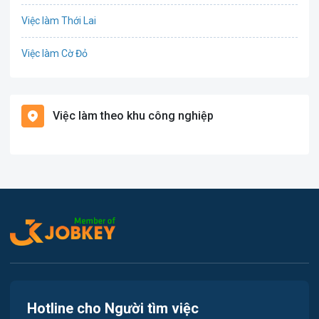
Việc làm Thới Lai
Điện
Việc làm Cờ Đỏ
Giáo dục / Đào tạo
Việc làm Tiền Giang
Hàng hải / Hàng không
Việc làm theo khu công nghiệp
Việc làm Cái Khế
Văn Phòng
Việc làm Tân An
In ấn
Việc làm An Bình
Kế toán
Việc làm Thới An Đông
Lao Động Phổ Thông
Việc làm Long Tuyền
Luật
Việc làm Hưng Phú
Kiến trúc
Hotline cho Người tìm việc
Việc làm Phước Thới