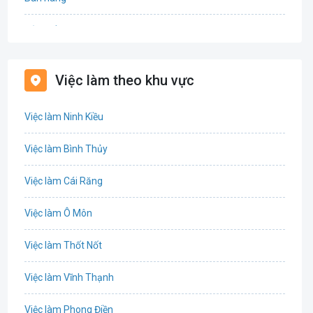
Bảo hiểm
Bất động sản
Việc làm theo khu vực
Biên phiên dịch
Việc làm Ninh Kiều
Bưu chính viễn thông
Việc làm Bình Thủy
Chứng khoán
Việc làm Cái Răng
IT
Việc làm Ô Môn
Công nghệ sinh học
Việc làm Thốt Nốt
Công nghệ thực phẩm
Việc làm Vĩnh Thạnh
Cơ khí
Việc làm Phong Điền