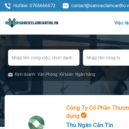
Hotline: 0766666672
contact@sanvieclamcantho.
Việc l
Kinh doanh
Văn Phòng
Kế toán
Ngân hàng
Công Ty Cổ Phần Thươn
dụng
Thu Ngân Căn Tin