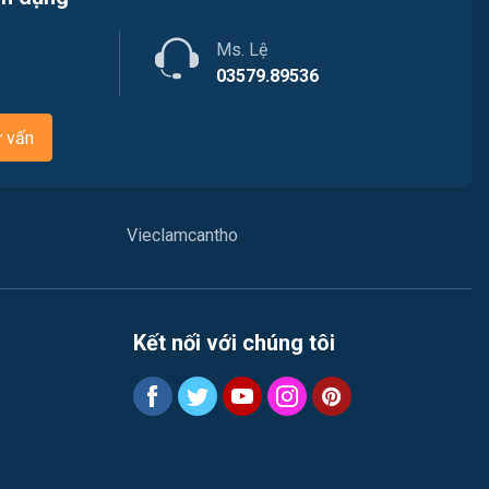
Việc làm Phước Thới
Ngân hàng
Ms. Lệ
Việc làm Thới Long
Nhà hàng / Khách sạn
03579.89536
Việc làm Trung Nhất
Nhân sự
ư vấn
Việc làm Thuận Hưng
Nội ngoại thất
Việc làm Vị Thanh
Thủy Sản
Vieclamcantho
Việc làm Vị Thủy
Quản lý chất lượng (QA-QC)
Việc làm Long Bình
Marketing
Kết nối với chúng tôi
Việc làm Long Mỹ
Sản xuất / Vận hành sản xuất
Việc làm Long Phú 1
Tài chính
Việc làm Đại Thành
Chăm Sóc Khách Hàng