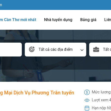
vn
àm Cần Thơ mới nhất
Nhà tuyển dụng
Bảng giá
Liê
Tất cả các địa điểm
Tất 
g Mại Dịch Vụ Phương Trân tuyển
Mức lương
Lượt xem:
4
Hạn nộp hồ