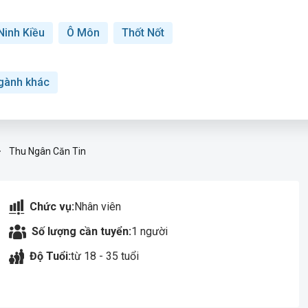
Ninh Kiều
Ô Môn
Thốt Nốt
gành khác
Thu Ngân Căn Tin
Chức vụ:
Nhân viên
Số lượng cần tuyển:
1 người
Độ Tuổi:
từ 18 - 35 tuổi