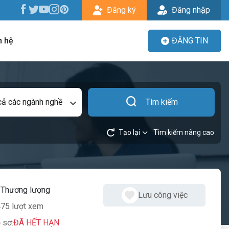
Đăng ký
Đăng nhập
n hệ
ĐĂNG TIN
cả các ngành nghề
Tìm kiếm
Tạo lại
Tìm kiếm nâng cao
:
Thương lượng
Lưu công việc
75 lượt xem
 sơ:
ĐÃ HẾT HẠN