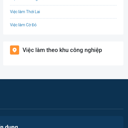
Tổ Chức Sự Kiện
Việc làm Thới Lai
Điện
Việc làm Cờ Đỏ
Giáo dục / Đào tạo
Việc làm Tiền Giang
Hàng hải / Hàng không
Việc làm theo khu công nghiệp
Việc làm Cái Khế
Văn Phòng
Việc làm Tân An
In ấn
Việc làm An Bình
Kế toán
Việc làm Thới An Đông
Lao Động Phổ Thông
Việc làm Long Tuyền
Luật
Việc làm Hưng Phú
Kiến trúc
ển dụng