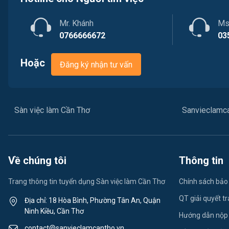
Mr. Khánh
Ms
0766666672
03
Hoặc
Đăng ký nhận tư vấn
Sàn việc làm Cần Thơ
Sanvieclamc
Về chúng tôi
Thông tin
Trang thông tin tuyển dụng Sàn việc làm Cần Thơ
Chính sách bảo
QT giải quyết t
Địa chỉ: 18 Hòa Bình, Phường Tân An, Quận
Ninh Kiều, Cần Thơ
Hướng dẫn nộp
contact@sanvieclamcantho.vn