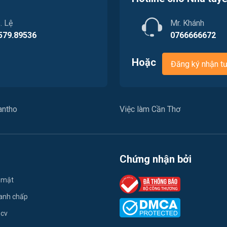
. Lệ
Mr. Khánh
579.89536
0766666672
Hoặc
Đăng ký nhận t
antho
Việc làm Cần Thơ
Chứng nhận bởi
 mật
ranh chấp
 cv